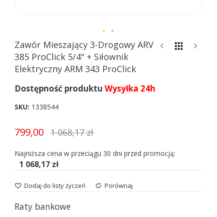
Skip
Zawór Mieszający 3-Drogowy ARV
to
385 ProClick 5/4" + Siłownik
the
Elektryczny ARM 343 ProClick
beginning
of
Dostępność produktu
Wysyłka 24h
the
images
SKU
1338544
gallery
799,00
1 068,17 zł
Najniższa cena w przeciągu 30 dni przed promocją:
1 068,17 zł
Dodaj do listy życzeń
Porównaj
Raty bankowe