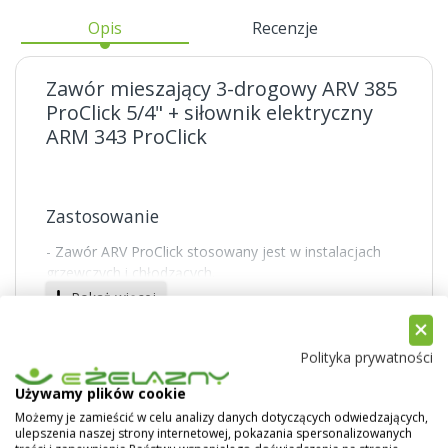
Opis
Recenzje
Zawór mieszający 3-drogowy ARV 385
ProClick 5/4" + siłownik elektryczny
ARM 343 ProClick
Zastosowanie
- Zawór ARV ProClick stosowany jest w instalacjach
grzewczych i chłodzących.
Pokaż więcej
- Montowany najczęściej na zasilaniu instalacji jako
zawór mieszający.
Polityka prywatności
- Możliwość montażu na powrocie do kotła jako
zawór mieszający.
Używamy plików cookie
Możemy je zamieścić w celu analizy danych dotyczących odwiedzających,
- Miesza w odpowiednich proporcjach strumienie
ulepszenia naszej strony internetowej, pokazania spersonalizowanych
czynnika, by uzyskać wymaganą temperaturę.