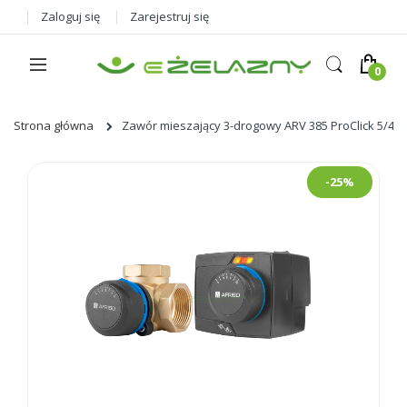
Zaloguj się
Zarejestruj się
Strona główna
Zawór mieszający 3-drogowy ARV 385 ProClick 5/4" +
Skip
-25%
to
the
end
of
the
images
gallery