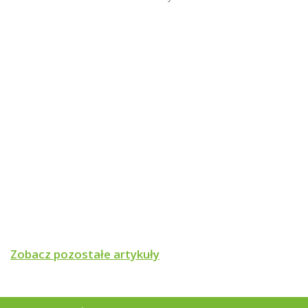
Elementy dostawy
- Obrotowy zawór mieszający ARV 385 ProClick.
- Siłownik elektryczny ARM 343 ProClick.
DN
32
Przepuszczalność (Kvs)
16m³/h
Przyłącze
5/4"
Materiał korpusu
Mosiądz
Zobacz pozostałe artykuły
Czas obrotu o 90 stopni
120 sekund