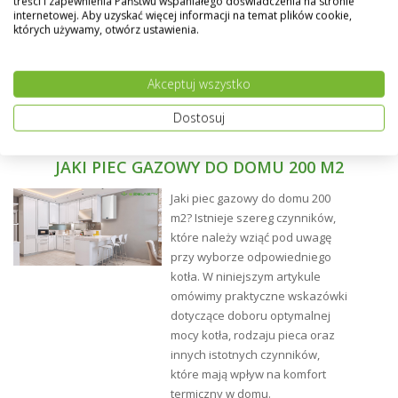
treści i zapewnienia Państwu wspaniałego doświadczenia na stronie
internetowej. Aby uzyskać więcej informacji na temat plików cookie,
których używamy, otwórz ustawienia.
Opis
- Wyposażony w siłownik elektryczny ARM ProClick,
Akceptuj wszystko
który połączony z odpowiednim regulatorem
zautomatyzuje pracę zaworu.
Dostosuj
- Korpus zaworu wykonany z mosiądzu, z gwintami
JAKI PIEC GAZOWY DO DOMU 200 M2
wewnętrznymi.
- Wygodne pokrętło z ogranicznikami kąta obrotu.
Jaki piec gazowy do domu 200
m2? Istnieje szereg czynników,
- Zakres obrotu siłownika – 90 stopni.
które należy wziąć pod uwagę
przy wyborze odpowiedniego
- Przyłącza zaworu w formie ośmiokąta ułatwiające
kotła. W niniejszym artykule
montaż.
omówimy praktyczne wskazówki
- Diody siłownika ARM ProClick informują o aktualnym
dotyczące doboru optymalnej
kierunku obrotu zawieradła zaworu.
mocy kotła, rodzaju pieca oraz
innych istotnych czynników,
- Urządzenia wyposażone w system ProClick –
które mają wpływ na komfort
pozwala na bezpośredni montaż siłownika na zaworze
termiczny w domu.
bez użycia dodatkowych narzędzi.