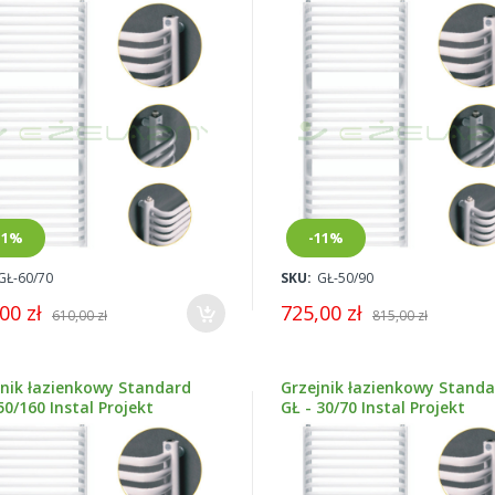
11%
-11%
GŁ-60/70
SKU:
GŁ-50/90
00 zł
725,00 zł
610,00 zł
815,00 zł
jnik łazienkowy Standard
Grzejnik łazienkowy Stand
50/160 Instal Projekt
GŁ - 30/70 Instal Projekt