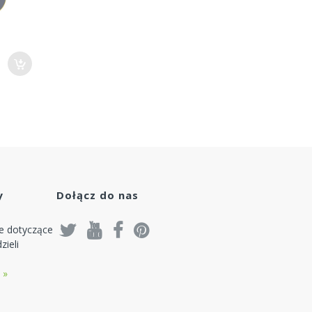
y
Dołącz do nas
je dotyczące
zieli
 »