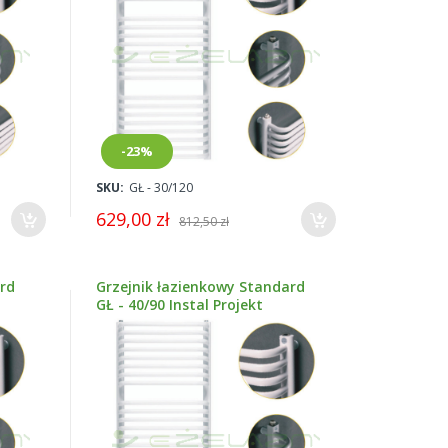
-23%
SKU:
GŁ - 30/120
629,00 zł
812,50 zł
ard
Grzejnik łazienkowy Standard
GŁ - 40/90 Instal Projekt
SPRAWDŹ OFERTĘ
SPRAWDŹ OFERT