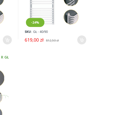
-24%
SKU:
GŁ - 40/90
619,00 zł
812,50 zł
 R GŁ