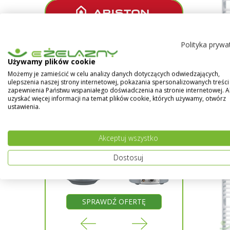
Polityka prywa
Używamy plików cookie
Możemy je zamieścić w celu analizy danych dotyczących odwiedzających,
-
ulepszenia naszej strony internetowej, pokazania spersonalizowanych treści 
zapewnienia Państwu wspaniałego doświadczenia na stronie internetowej. 
SKU:
uzyskać więcej informacji na temat plików cookie, których używamy, otwórz
ustawienia.
1 01
Akceptuj wszystko
Grze
GŁ - 
Dostosuj
RTĘ
SPRAWDŹ OFERTĘ
SP