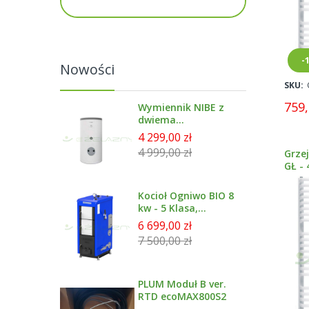
-
Nowości
SKU:
759,
Wymiennik NIBE z
dwiema
wężownicami
4 299,00 zł
emailowany 300 l -
4 999,00 zł
Grze
BA-ST 9030-2FE
GŁ - 
Kocioł Ogniwo BIO 8
kw - 5 Klasa,
Ecodesign
6 699,00 zł
7 500,00 zł
PLUM Moduł B ver.
RTD ecoMAX800S2