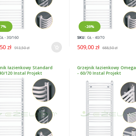
17%
-26%
GŁ - 30/160
SKU:
GŁ - 40/70
50 zł
509,00 zł
913,50 zł
688,50 zł
jnik łazienkowy Standard
Grzejnik łazienkowy Omega
40/120 Instal Projekt
- 60/70 Instal Projekt