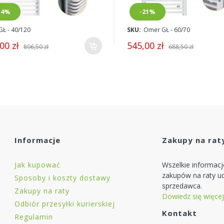
14%
-21%
GŁ - 40/120
SKU:
Omer GŁ - 60/70
00 zł
545,00 zł
896,50 zł
688,50 zł
Informacje
Zakupy na rat
Jak kupować
Wszelkie informac
zakupów na raty ud
Sposoby i koszty dostawy
sprzedawca.
Zakupy na raty
Dowiedz się więcej
Odbiór przesyłki kurierskiej
Kontakt
Regulamin