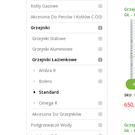
Kotły Gazowe
Grze
GŁ - 
Akcesoria Do Pieców I Kotłów C.O.
Grzejniki
Grzejniki Stalowe
Grzejniki Aluminiowe
Grzejniki Łazienkowe
Ambra R
Bolero
-
Standard
SKU:
Omega R
650,
Akcesoria Do Grzejników
Grze
Podgrzewacze Wody
GŁ - 