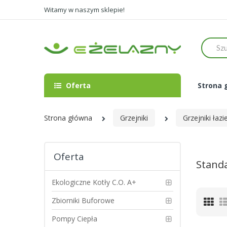
Witamy w naszym sklepie!
Szukaj
Oferta
Strona 
Strona główna
Grzejniki
Grzejniki łaz
Oferta
Stand
Ekologiczne Kotły C.O. A+
Zbiorniki Buforowe
Sia
Pompy Ciepła