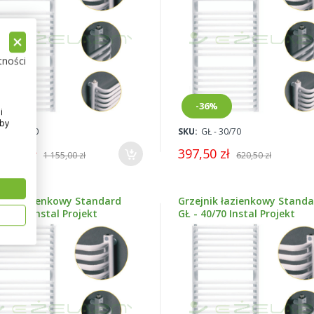
tności
12%
-36%
i
Aby
GŁ-50/160
SKU:
GŁ - 30/70
9,00 zł
397,50 zł
1 155,00 zł
620,50 zł
jnik łazienkowy Standard
Grzejnik łazienkowy Stand
30/160 Instal Projekt
GŁ - 40/70 Instal Projekt
RAWDŹ OFERTĘ
SPRAWDŹ OFERTĘ