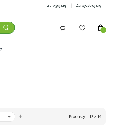
Zaloguj się
Zarejestruj się
77
Ustaw
Produkty
1
-
12
z
14
kierunek
malejący