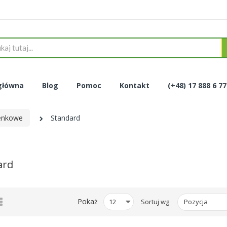
główna
Blog
Pomoc
Kontakt
(+48) 17 888 6 7
ienkowe
Standard
ard
tka
Lista
Pokaż
Sortuj wg