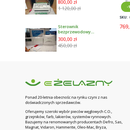
800,00 zł
-
1 120,00 zł
SKU:
769,
Sterownik
bezprzewodowy
tygodniowy
300,00 zł
091FLWBC SALUS +
450,00 zł
Moduł rxwbc605
Ponad 20-letnia obecnośc na rynku czyni z nas
doświadczonych sprzedawców.
Oferujemy szeroki wybór pieców węglowych C.O.,
grzejników, farb, lakierów, systemów rynnowych.
Bazujemy na renomowanych producentach Defro, Sas,
Magnat, Vidaron, Hammerite, Oleo-Mac, Bryza,