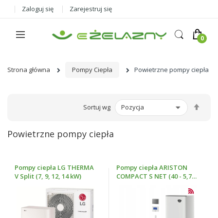
Zaloguj się
Zarejestruj się
Strona główna
Pompy Ciepła
Powietrzne pompy ciepła
Ust
Sortuj wg
kier
male
Powietrzne pompy ciepła
Pompy ciepła LG THERMA
Pompy ciepła ARISTON
V Split (7, 9, 12, 14 kW)
COMPACT S NET (40 - 5,7
kW; 50 - 7,1 kW; 70 - 11 kW)