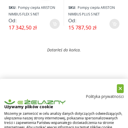
SKU:
Pompy ciepła ARISTON
SKU:
Pompy ciepła ARISTON
NIMBUS FLEX S NET
NIMBUS PLUS S NET
Od
Od
17 342,50 zł
15 787,50 zł
Dotarłeś do końca.
Kupuj wg
Kategoria
Polityka prywatności
ARISTON
3
Używamy plików cookie
Możemy je zamieścić w celu analizy danych dotyczących odwiedzających,
Porównaj produkty
ulepszenia naszej strony internetowej, pokazania spersonalizowanych
treści i zapewnienia Państwu wspaniałego doświadczenia na stronie
internetowej. Aby uzyskać więcej informacji na temat plików cookie,