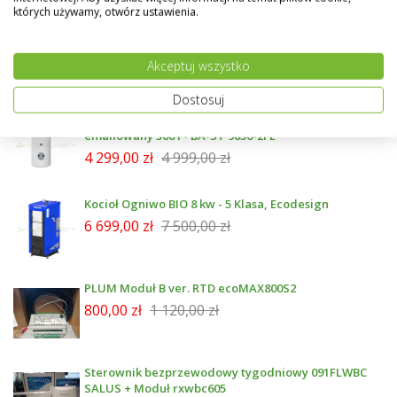
których używamy, otwórz ustawienia.
Nie dodałeś żadnych produktów do porównania.
Akceptuj wszystko
Nowości
Dostosuj
Wymiennik NIBE z dwiema wężownicami
emailowany 300 l - BA-ST 9030-2FE
4 299,00 zł
4 999,00 zł
Kocioł Ogniwo BIO 8 kw - 5 Klasa, Ecodesign
6 699,00 zł
7 500,00 zł
PLUM Moduł B ver. RTD ecoMAX800S2
800,00 zł
1 120,00 zł
Sterownik bezprzewodowy tygodniowy 091FLWBC
SALUS + Moduł rxwbc605