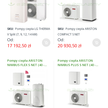
SKU:
Pompy ciepła LG THERMA
SKU:
Pompy ciepła ARISTON
V Split (7, 9, 12, 14 kW)
COMPACT S NET
Od
Od
17 192,50 zł
20 930,50 zł
Pompy ciepła ARISTON
Pompy ciepła ARISTON
NIMBUS FLEX S NET (40 -
NIMBUS PLUS S NET (40 -
5,7 kW; 50 - 7,1 kW; 70 - 11
5,7 kW; 50 - 7,1 kW; 70 - 11
kW)
kW)