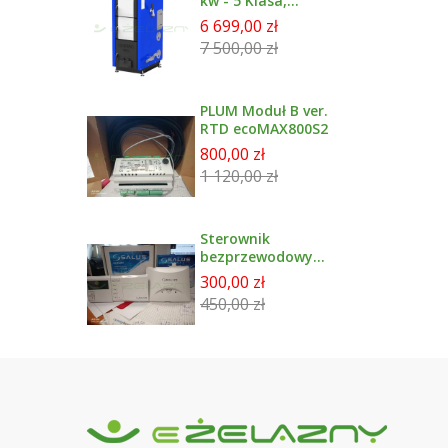
kw - 5 Klasa,
Ecodesign
6 699,00 zł
7 500,00 zł
PLUM Moduł B ver.
RTD ecoMAX800S2
800,00 zł
1 120,00 zł
Sterownik
bezprzewodowy
tygodniowy
300,00 zł
091FLWBC SALUS +
450,00 zł
Moduł rxwbc605