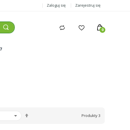
Zaloguj się
Zarejestruj się
77
Ustaw
Produkty
3
kierunek
malejący