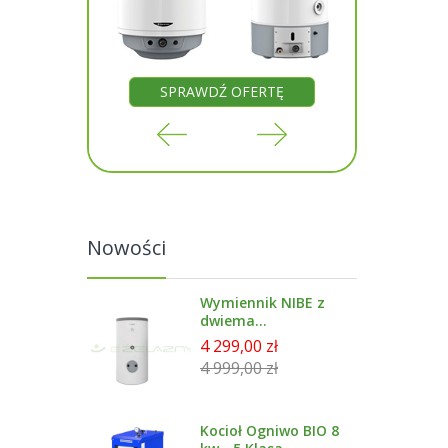
RTĘ
SPRAWDŹ OFERTĘ
SP
Nowości
Wymiennik NIBE z
dwiema
wężownicami
4 299,00 zł
emailowany 300 l -
4 999,00 zł
BA-ST 9030-2FE
Kocioł Ogniwo BIO 8