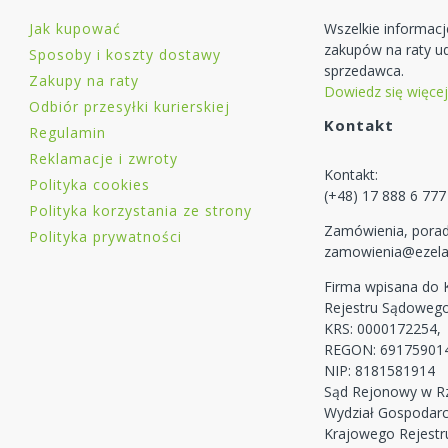
Jak kupować
Wszelkie informac
zakupów na raty ud
Sposoby i koszty dostawy
sprzedawca.
Zakupy na raty
Dowiedz się więcej
Odbiór przesyłki kurierskiej
Kontakt
Regulamin
Reklamacje i zwroty
Kontakt:
Polityka cookies
(+48) 17 888 6 777
Polityka korzystania ze strony
Zamówienia, porad
Polityka prywatności
zamowienia@ezela
Firma wpisana do
Rejestru Sądoweg
KRS: 0000172254,
REGON: 69175901
NIP: 8181581914
Sąd Rejonowy w Rz
Wydział Gospodar
Krajowego Rejest