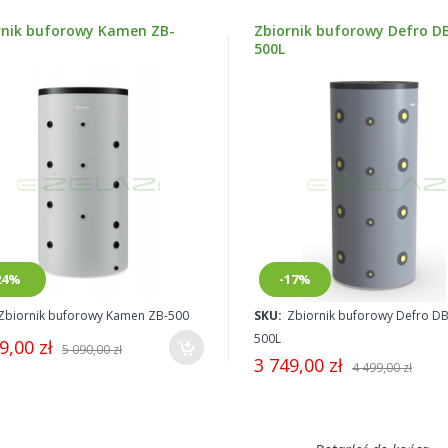
rnik buforowy Kamen ZB-
Zbiornik buforowy Defro D
500L
owy
24%
-17%
Zbiornik buforowy Kamen ZB-500
SKU:
Zbiornik buforowy Defro D
500L
9,00 zł
5 090,00 zł
3 749,00 zł
4 499,00 zł