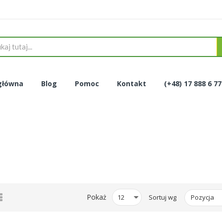
główna
Blog
Pomoc
Kontakt
(+48) 17 888 6 7
tka
Lista
Pokaż
Sortuj wg