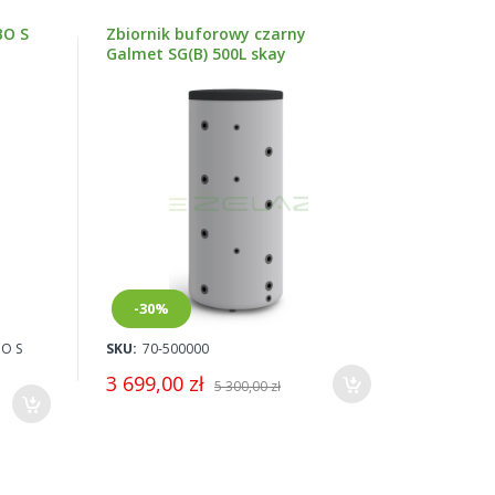
BO S
Zbiornik buforowy czarny
Galmet SG(B) 500L skay
-30%
BO S
SKU:
70-500000
3 699,00 zł
5 300,00 zł