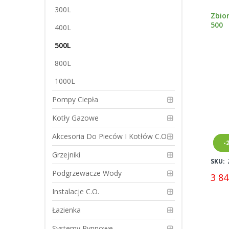
300L
Zbio
500
400L
500L
800L
1000L
Pompy Ciepła
Kotły Gazowe
Akcesoria Do Pieców I Kotłów C.O.
N
-
Grzejniki
SKU:
Podgrzewacze Wody
3 84
Instalacje C.O.
Łazienka
Systemy Rynnowe