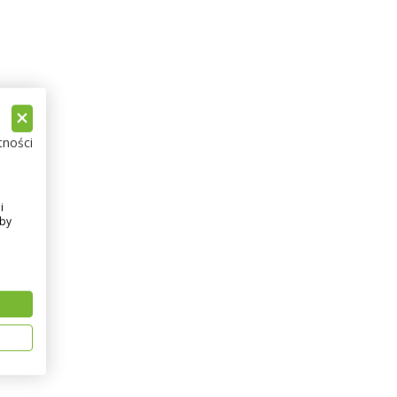
tności
i
Aby