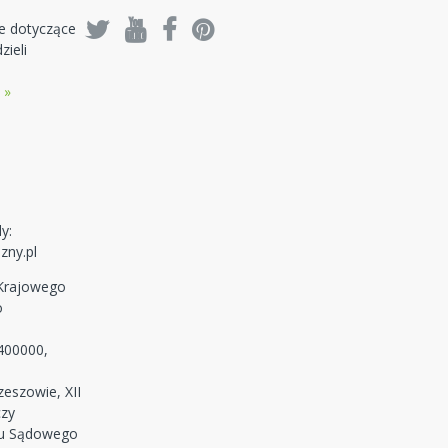
je dotyczące
zieli
 »
y:
zny.pl
 Krajowego
o
400000,
eszowie, XII
czy
ru Sądowego