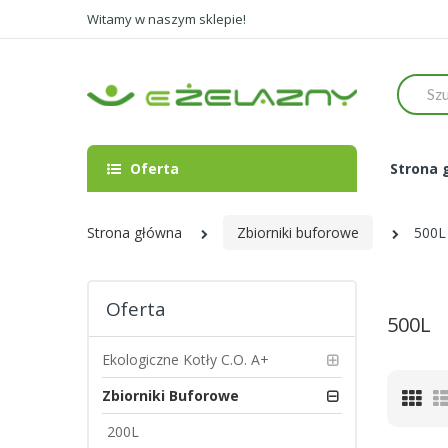
Witamy w naszym sklepie!
Szukaj
Oferta
Strona 
Strona główna
Zbiorniki buforowe
500L
Oferta
500L
Ekologiczne Kotły C.O. A+
Zbiorniki Buforowe
Sia
200L