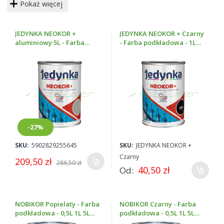
Pokaż więcej
pomalowania przy zastosowaniu
farb do metalu
.
Wszystkie
nasze
farby podkładowe Jedynka Neokor,
Nobikor,
Nobiles, Unikor
to produkty nowe, oryginalne, pochodzące
JEDYNKA NEOKOR +
JEDYNKA NEOKOR + Czarny
od sprawdzonego producenta, cieszącego się na rynku
aluminiowy 5L - Farba
- Farba podkładowa - 1L
dużym uznaniem.
podkładowa
5L 10L
Farby podkładowe to tylka niewielka część szerokiego
asortymentu
farby specjalistyczne.
-27%
SKU:
5902829255645
SKU:
JEDYNKA NEOKOR +
Czarny
209,50 zł
286,50 zł
40,50 zł
Od
NOBIKOR Popielaty - Farba
NOBIKOR Czarny - Farba
podkładowa - 0,5L 1L 5L
podkładowa - 0,5L 1L 5L
10L
10L