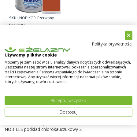
SKU:
NOBIKOR Czerwony
tlenkowy
25,50 zł
Od
Polityka prywatności
Używamy plików cookie
Dotarłeś do końca.
Możemy je zamieścić w celu analizy danych dotyczących odwiedzających,
ulepszenia naszej strony internetowej, pokazania spersonalizowanych
treści i zapewnienia Państwu wspaniałego doświadczenia na stronie
internetowej. Aby uzyskać więcej informacji na temat plików cookie,
których używamy, otwórz ustawienia.
Kupuj wg
Akceptuj wszystko
Kategoria
Dostosuj
JEDYNKA NEOKOR - emalia podkładowa
3
NOBIKOR - emalia podkładowa
5
NOBILES podkład chlorokauczukowy
2