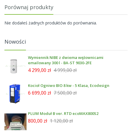
Porównaj produkty
Nie dodałeś żadnych produktów do porównania.
Nowości
Wymiennik NIBE z dwiema wężownicami
emailowany 300 l - BA-ST 9030-2FE
4 299,00 zł
4 999,00 zł
Kocioł Ogniwo BIO 8 kw - 5 Klasa, Ecodesign
6 699,00 zł
7 500,00 zł
PLUM Moduł B ver. RTD ecoMAX800S2
800,00 zł
1 120,00 zł