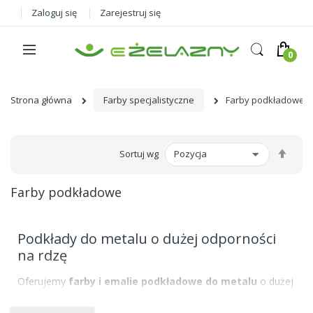
Zaloguj się
Zarejestruj się
Strona główna
Farby specjalistyczne
Farby podkładowe
Ust
Sortuj wg
kier
male
Farby podkładowe
Podkłady do metalu o dużej odporności
na rdzę
Oferujemy
farby i emalie podkładowe do metalu
o dużej
odporności na korozje, twardości i elastyczności. Tak
przygotowana powierzchnia doskonale nadaje się do