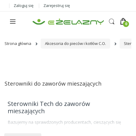
Zaloguj się
Zarejestruj się
Strona główna
Akcesoria do pieców i kotłów C.O.
Sterow
Sterowniki do zaworów mieszających
Sterowniki Tech do zaworów
mieszających
Bazujemy na sprawdzonych producentach, cieszących się
pozytywnymi opiniami wśród klientów, dlatego wszystkie
sterowniki do pieców i pomp
pochodzącą od tych