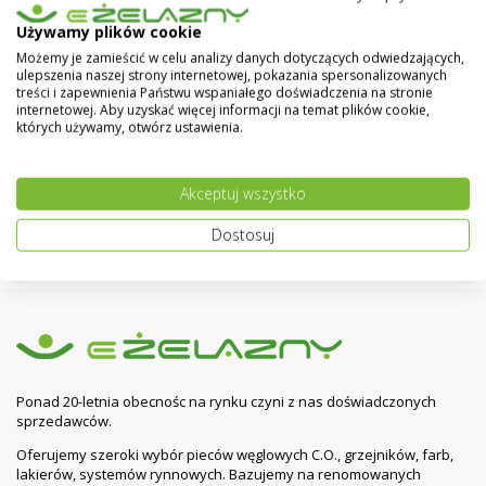
6 699,00 zł
7 500,00 zł
Używamy plików cookie
Możemy je zamieścić w celu analizy danych dotyczących odwiedzających,
ulepszenia naszej strony internetowej, pokazania spersonalizowanych
PLUM Moduł B ver. RTD ecoMAX800S2
treści i zapewnienia Państwu wspaniałego doświadczenia na stronie
internetowej. Aby uzyskać więcej informacji na temat plików cookie,
800,00 zł
1 120,00 zł
których używamy, otwórz ustawienia.
Akceptuj wszystko
Sterownik bezprzewodowy tygodniowy 091FLWBC
SALUS + Moduł rxwbc605
Dostosuj
300,00 zł
450,00 zł
Ponad 20-letnia obecnośc na rynku czyni z nas doświadczonych
sprzedawców.
Oferujemy szeroki wybór pieców węglowych C.O., grzejników, farb,
lakierów, systemów rynnowych. Bazujemy na renomowanych