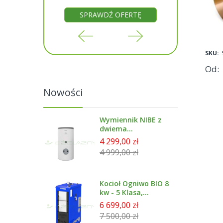
RTĘ
SPRAWDŹ OFERTĘ
SP
SKU:
Od
Nowości
Wymiennik NIBE z
dwiema
wężownicami
4 299,00 zł
emailowany 300 l -
4 999,00 zł
BA-ST 9030-2FE
Kocioł Ogniwo BIO 8
kw - 5 Klasa,
Ecodesign
6 699,00 zł
7 500,00 zł