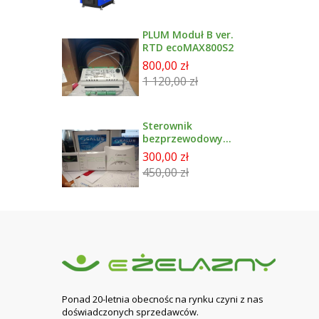
PLUM Moduł B ver.
RTD ecoMAX800S2
800,00 zł
1 120,00 zł
Sterownik
bezprzewodowy
tygodniowy
300,00 zł
091FLWBC SALUS +
450,00 zł
Moduł rxwbc605
Ponad 20-letnia obecnośc na rynku czyni z nas
doświadczonych sprzedawców.