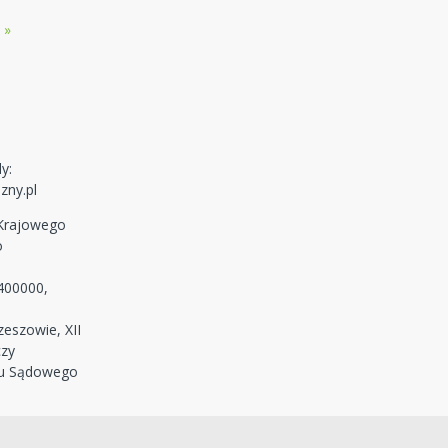
 »
y:
zny.pl
 Krajowego
o
400000,
eszowie, XII
czy
ru Sądowego