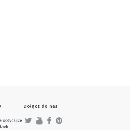
y
Dołącz do nas
je dotyczące
zieli