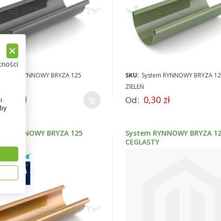
tności
System RYNNOWY BRYZA 125
SKU:
System RYNNOWY BRYZA 12
T
ZIELEŃ
0,30 zł
0,30 zł
Od
i
Aby
em RYNNOWY BRYZA 125
System RYNNOWY BRYZA 1
Ź
CEGLASTY