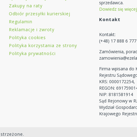
sprzedawca.
Zakupy na raty
Dowiedz się więcej
Odbiór przesyłki kurierskiej
Kontakt
Regulamin
Reklamacje i zwroty
Kontakt:
Polityka cookies
(+48) 17 888 6 777
Polityka korzystania ze strony
Zamówienia, porad
Polityka prywatności
zamowienia@ezela
Firma wpisana do
Rejestru Sądoweg
KRS: 0000172254,
REGON: 69175901
NIP: 8181581914
Sąd Rejonowy w Rz
Wydział Gospodar
Krajowego Rejest
astrzeżone.