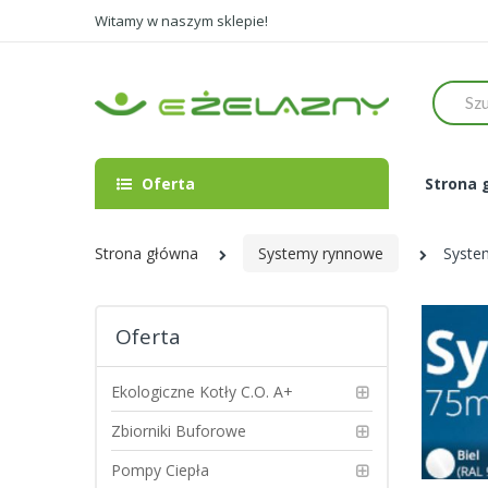
Witamy w naszym sklepie!
Szukaj
Oferta
Strona 
Strona główna
Systemy rynnowe
Syste
Oferta
Ekologiczne Kotły C.O. A+
Zbiorniki Buforowe
Pompy Ciepła