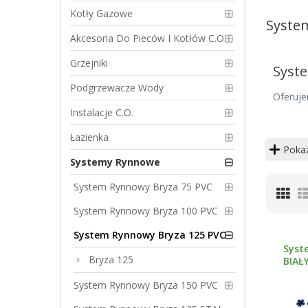
Kotły Gazowe
Syste
Akcesoria Do Pieców I Kotłów C.O.
Grzejniki
Syst
Podgrzewacze Wody
Oferuj
Instalacje C.O.
Łazienka
Pokaż
Systemy Rynnowe
System Rynnowy Bryza 75 PVC
Sia
System Rynnowy Bryza 100 PVC
Głównym
System Rynnowy Bryza 125 PVC
działan
Syst
materia
Bryza 125
BIAŁ
odznacz
System Rynnowy Bryza 150 PVC
125
nale
element