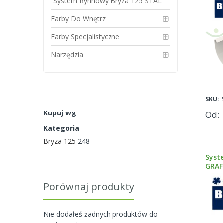
System Rynnowy Bryza 125 STAL
Zapozna
Farby Do Wnętrz
Farby Specjalistyczne
Narzędzia
SKU:
Kupuj wg
Od
Kategoria
Bryza 125
248
Syst
GRAF
Porównaj produkty
Nie dodałeś żadnych produktów do