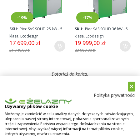
-19%
-17%
SKU:
Piec SAS SOLID 25 kW - 5
SKU:
Piec SAS SOLID 36 kW - 5
klasa, Ecodesign
klasa, Ecodesign
17 699,00 zł
19 999,00 zł
21 740,00 zł
23 980,00 zł
Dotarłeś do końca.
Polityka prywatności
Używamy plików cookie
Porównaj produkty
Możemy je zamieścić w celu analizy danych dotyczących odwiedzających,
ulepszenia naszej strony internetowej, pokazania spersonalizowanych
treści i zapewnienia Państwu wspaniałego doświadczenia na stronie
Nie dodałeś żadnych produktów do porównania.
internetowej. Aby uzyskać więcej informacji na temat plików cookie,
których używamy, otwórz ustawienia.