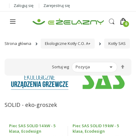
Zaloguj się
Zarejestruj się
Strona główna
Ekologiczne Kotły C.O. A+
Kotły SAS
Ust
Sortuj wg
kier
male
SOLID - eko-groszek
Piec SAS SOLID 14 kW - 5
Piec SAS SOLID 19 kW - 5
klasa, Ecodesign
klasa, Ecodesign