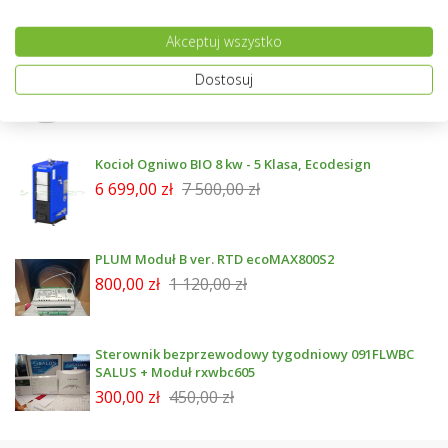
Nowości
Akceptuj wszystko
Wymiennik NIBE z dwiema wężownicami
Dostosuj
emailowany 300 l - BA-ST 9030-2FE
4 299,00 zł
4 999,00 zł
Kocioł Ogniwo BIO 8 kw - 5 Klasa, Ecodesign
6 699,00 zł
7 500,00 zł
PLUM Moduł B ver. RTD ecoMAX800S2
800,00 zł
1 120,00 zł
Sterownik bezprzewodowy tygodniowy 091FLWBC
SALUS + Moduł rxwbc605
300,00 zł
450,00 zł