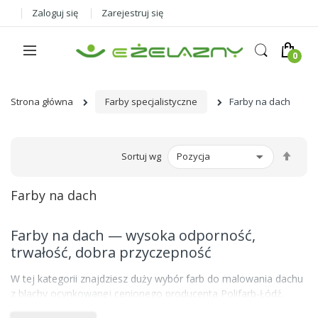
Zaloguj się
Zarejestruj się
Strona główna
Farby specjalistyczne
Farby na dach
Ust
Sortuj wg
kier
male
Farby na dach
Farby na dach — wysoka odporność,
trwałość, dobra przyczepność
W tej kategorii znajdziesz duży wybór farb do malowania dachu
z blachy ocynkowanej cenionego producenta Polifarb-Łódź,
który zapewnia wysoką trwałość oraz różnorodność kolorów i