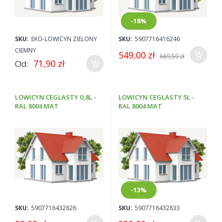
trwałe (zabezpieczały jego powierzchnię przed warunkami
atmosferycznymi) oraz przyjazne człowiekowi i środowisku.
Bogata tradycja i doświadczenie oraz nieustanne
-18%
unowocześnianie produkcji sprawia, że farby do dachu Lowicyn
SKU:
EKO-LOWICYN ZIELONY
SKU:
5907716416246
wpisują się w rosnące wymagania rynku i coraz większe
CIEMNY
oczekiwania Klientów.
549,00 zł
669,50 zł
71,90 zł
Od
Wysoka jakość farb do dachu z blachy potwierdzona została
uznaniem Klientów zarówno krajowych, jak i zagranicznych.
LOWICYN CEGLASTY 0,8L -
LOWICYN CEGLASTY 5L -
RAL 8004 MAT
RAL 8004 MAT
-13%
SKU:
5907716432826
SKU:
5907716432833