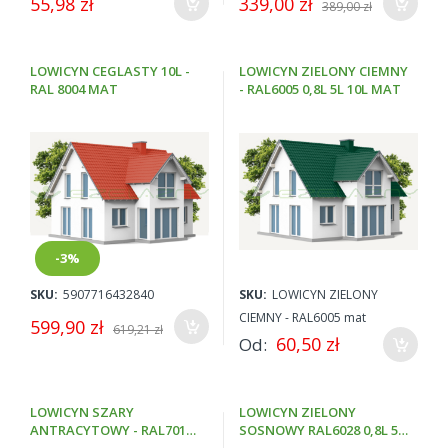
55,98 zł
339,00 zł
389,00 zł
LOWICYN CEGLASTY 10L -
LOWICYN ZIELONY CIEMNY
RAL 8004 MAT
- RAL6005 0,8L 5L 10L MAT
-3%
SKU:
5907716432840
SKU:
LOWICYN ZIELONY
CIEMNY - RAL6005 mat
599,90 zł
619,21 zł
60,50 zł
Od
LOWICYN SZARY
LOWICYN ZIELONY
ANTRACYTOWY - RAL7016
SOSNOWY RAL6028 0,8L 5L