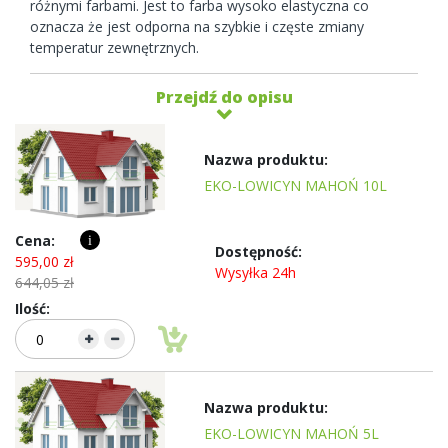
różnymi farbami. Jest to farba wysoko elastyczna co
oznacza że jest odporna na szybkie i częste zmiany
temperatur zewnętrznych.
Przejdź do opisu
Elementy
produktów
grupowanych
EKO-LOWICYN MAHOŃ 10L
i
595,00 zł
Wysyłka 24h
644,05 zł
EKO-LOWICYN MAHOŃ 5L