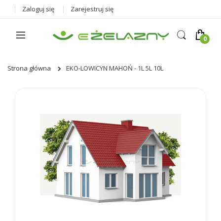
Zaloguj się
Zarejestruj się
Strona główna
EKO-LOWICYN MAHOŃ - 1L 5L 10L
Skip
to
the
end
of
the
images
gallery