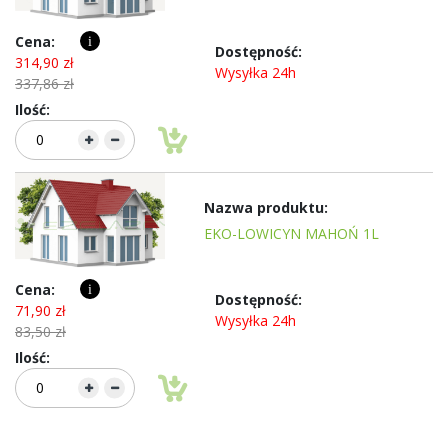
i
314,90 zł
Wysyłka 24h
337,86 zł
EKO-LOWICYN MAHOŃ 1L
i
71,90 zł
Wysyłka 24h
83,50 zł