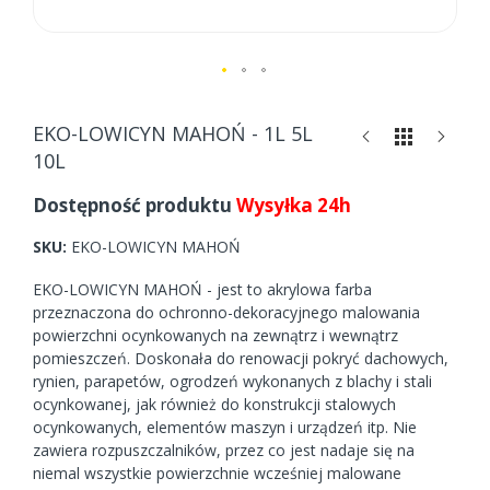
Skip
to
EKO-LOWICYN MAHOŃ - 1L 5L
the
10L
beginning
of
Dostępność produktu
Wysyłka 24h
the
images
SKU
EKO-LOWICYN MAHOŃ
gallery
EKO-LOWICYN MAHOŃ - jest to akrylowa farba
przeznaczona do ochronno-dekoracyjnego malowania
powierzchni ocynkowanych na zewnątrz i wewnątrz
pomieszczeń. Doskonała do renowacji pokryć dachowych,
rynien, parapetów, ogrodzeń wykonanych z blachy i stali
ocynkowanej, jak również do konstrukcji stalowych
ocynkowanych, elementów maszyn i urządzeń itp. Nie
zawiera rozpuszczalników, przez co jest nadaje się na
niemal wszystkie powierzchnie wcześniej malowane