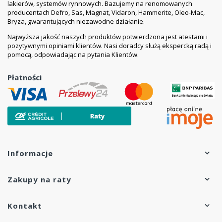
lakierów, systemów rynnowych. Bazujemy na renomowanych
producentach Defro, Sas, Magnat, Vidaron, Hammerite, Oleo-Mac,
Takie korzyści uzyskasz, kupując u nas
Bryza, gwarantujących niezawodne działanie.
farby do ocynku
Najwyższa jakość naszych produktów potwierdzona jest atestami i
Kupując farby do dachu z blachy w naszej firmie, masz
pozytywnymi opiniami klientów. Nasi doradcy służą ekspercką radą i
pomocą, odpowiadając na pytania Klientów.
pewność, że osiągasz wiele korzyści:
Wszystkie kolory farby na dach Eko-Lowicyn są
Płatności
dostępne od ręki
, a w przypadku braku — szybko
realizujemy zamówienie.
Mamy wieloletnie doświadczenie
we współpracy z
producentem farb Lowicyn — firmą Polifarb-Łódź.
Dostępne są dedykowane środki tego samego
producenta
, rekomendowane do użycia z farbami
Lowicyn.
Farby są pakowane z zachowaniem
najwyższej
Informacje
staranności i bezpieczeństwa
, a w przypadku
zamówień powyżej 40 litrów, oferujemy wysyłkę paletową.
Zakupy na raty
Nasze ceny farb Eko-Lowicyn
są bardzo atrakcyjne.
Otrzymujesz w
100% oryginalne produkty
bezpośrednio od producenta.
Kontakt