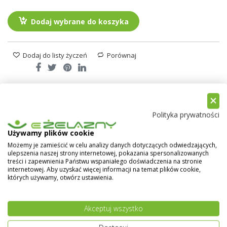
Dodaj wybrane do koszyka
Dodaj do listy życzeń
Porównaj
Opis
Paleta Kolorów
R
Polityka prywatności
Używamy plików cookie
Farby na dach Eko-Lowicyn mahoń
Możemy je zamieścić w celu analizy danych dotyczących odwiedzających,
półmat
ulepszenia naszej strony internetowej, pokazania spersonalizowanych
treści i zapewnienia Państwu wspaniałego doświadczenia na stronie
internetowej. Aby uzyskać więcej informacji na temat plików cookie,
Farba na dach Eko-Lowicyn mahoń
to wysokiej
których używamy, otwórz ustawienia.
jakości farba akrylowa wodnorozcieńczalna
przeznaczona do zabezpieczania powierzchni
stalowych ocynkowanych. Dzięki swojej wytrzymałości
Akceptuj wszystko
na korozję i atrakcyjnemu wyglądowi jest idealnym
rozwiązaniem do dekoracji i ochrony tych powierzchni.