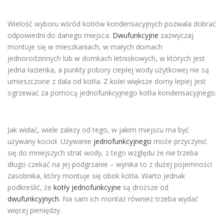
Wielość wyboru wśród kotłów kondensacyjnych pozwala dobrać
odpowiedni do danego miejsca.
Dwufunkcyjne
zazwyczaj
montuje się w mieszkaniach, w małych domach
jednorodzinnych lub w domkach letniskowych, w których jest
jedna łazienka, a punkty pobory ciepłej wody użytkowej nie są
umieszczone z dala od kotła. Z kolei większe domy lepiej jest
ogrzewać za pomocą jednofunkcyjnego kotła kondensacyjnego.
Jak widać, wiele zależy od tego, w jakim miejscu ma być
używany kocioł. Używanie
jednofunkcyjnego
może przyczynić
się do mniejszych strat wody, z tego względu że nie trzeba
długo czekać na jej podgrzanie – wynika to z dużej pojemności
zasobnika, który montuje się obok kotła. Warto jednak
podkreślić, że
kotły jednofunkcyjne
są droższe od
dwufunkcyjnych
. Na sam ich montaż również trzeba wydać
więcej pieniędzy.