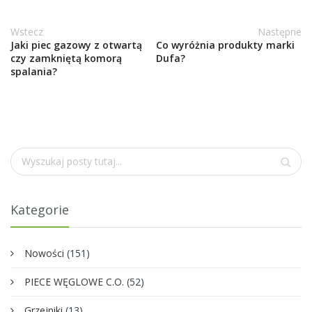
Wstecz
Następne
Jaki piec gazowy z otwartą
Co wyróżnia produkty marki
czy zamkniętą komorą
Dufa?
spalania?
Szukaj
Kategorie
Nowości
(151)
PIECE WĘGLOWE C.O.
(52)
Grzejniki
(13)