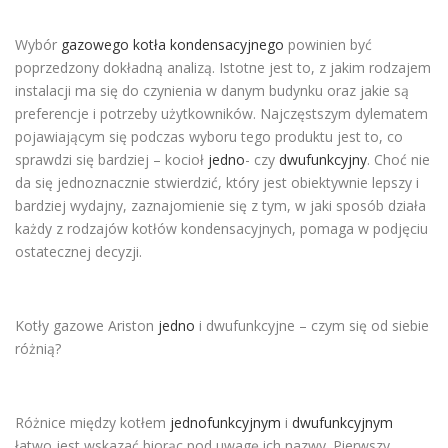
Wybór
gazowego kotła kondensacyjnego
powinien być
poprzedzony dokładną analizą. Istotne jest to, z jakim rodzajem
instalacji ma się do czynienia w danym budynku oraz jakie są
preferencje i potrzeby użytkowników. Najczęstszym dylematem
pojawiającym się podczas wyboru tego produktu jest to, co
sprawdzi się bardziej – kocioł
jedno
- czy
dwufunkcyjny
. Choć nie
da się jednoznacznie stwierdzić, który jest obiektywnie lepszy i
bardziej wydajny, zaznajomienie się z tym, w jaki sposób działa
każdy z rodzajów kotłów kondensacyjnych, pomaga w podjęciu
ostatecznej decyzji.
Kotły gazowe Ariston
jedno
i dwufunkcyjne – czym się od siebie
różnią?
Różnice między kotłem
jednofunkcyjnym
i
dwufunkcyjnym
łatwo jest wskazać biorąc pod uwagę ich nazwy. Pierwszy