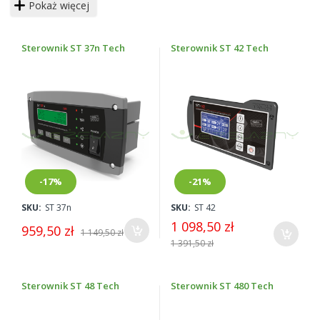
Pokaż więcej
pompą C.O., C.WU. Dzięki dużemy wyświetlaczowi LED
obsługa
sterowników do pieców i pomp
jest niezwykle
prosta i komfortowa. Sterowniki posiadają szereg
Sterownik ST 37n Tech
Sterownik ST 42 Tech
zabezpieczeń:
alarm temperatury,
zabezpieczenie termiczne,
automatyczna kontrola czujnika,
zabezpieczenie zagotowania wody w kotle,
zabezpieczenie temperaturowe,
-17%
-21%
zabezpieczenie pojemnika paliwa.
SKU:
ST 37n
SKU:
ST 42
1 098,50 zł
959,50 zł
1 149,50 zł
Skuteczne zabezpieczenia gwarantują bezpieczną i
1 391,50 zł
bezawaryjną pracę
sterowników Tech.
Sterownik ST 48 Tech
Sterownik ST 480 Tech