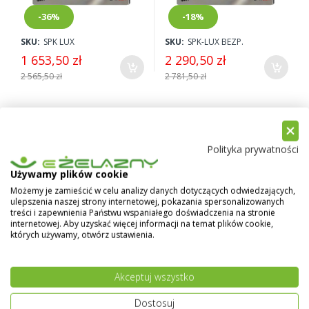
-36%
-18%
SKU:
SPK LUX
SKU:
SPK-LUX BEZP.
1 653,50 zł
2 290,50 zł
2 565,50 zł
2 781,50 zł
Sterownik pokojowy PLUM
ecoSTER TOUCH
Polityka prywatności
Używamy plików cookie
Możemy je zamieścić w celu analizy danych dotyczących odwiedzających,
ulepszenia naszej strony internetowej, pokazania spersonalizowanych
treści i zapewnienia Państwu wspaniałego doświadczenia na stronie
internetowej. Aby uzyskać więcej informacji na temat plików cookie,
których używamy, otwórz ustawienia.
-15%
SKU:
ecoSTER TOUCH
Akceptuj wszystko
849,00 zł
999,00 zł
Dostosuj