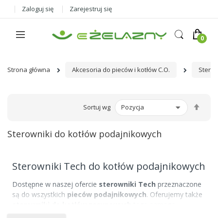
Zaloguj się
Zarejestruj się
Strona główna
Akcesoria do pieców i kotłów C.O.
Sterow
Ust
Sortuj wg
kier
male
Sterowniki do kotłów podajnikowych
Sterowniki Tech do kotłów podajnikowych
Dostępne w naszej ofercie
sterowniki Tech
przeznaczone
są do wszystkich
pieców podajnikowych
. Oferujemy także
sterowniki do kotłów zasypowych
tego samego
producenta. Sterowniki sterują wentylatorem, podajnikiem,