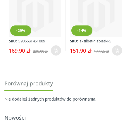
-29%
-14%
SKU:
5906681451009
SKU:
aksilbet-niebieski-5
169,90 zł
151,90 zł
239,00 zł
177,65 zł
Porównaj produkty
Nie dodałeś żadnych produktów do porównania.
Nowości