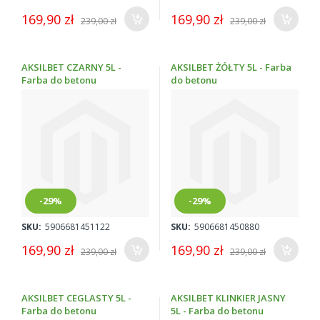
169,90 zł
169,90 zł
239,00 zł
239,00 zł
AKSILBET CZARNY 5L -
AKSILBET ŻÓŁTY 5L - Farba
Farba do betonu
do betonu
-29%
-29%
SKU:
5906681451122
SKU:
5906681450880
169,90 zł
169,90 zł
239,00 zł
239,00 zł
AKSILBET CEGLASTY 5L -
AKSILBET KLINKIER JASNY
Farba do betonu
5L - Farba do betonu