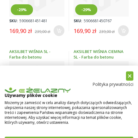
-29%
-29%
SKU:
5906681451481
SKU:
5906681450767
169,90 zł
169,90 zł
239,00 zł
239,00 zł
AKSILBET WIŚNIA 5L -
AKSILBET WIŚNIA CIEMNA
Farba do betonu
5L - Farba do betonu
Polityka prywatności
Używamy plików cookie
Możemy je zamieścić w celu analizy danych dotyczących odwiedzających,
ulepszenia naszej strony internetowej, pokazania spersonalizowanych
-29%
-29%
treści i zapewnienia Państwu wspaniałego doświadczenia na stronie
internetowej. Aby uzyskać więcej informacji na temat plików cookie,
SKU:
5906681450286
SKU:
5906681451603
których używamy, otwórz ustawienia.
169,90 zł
169,90 zł
239,00 zł
239,00 zł