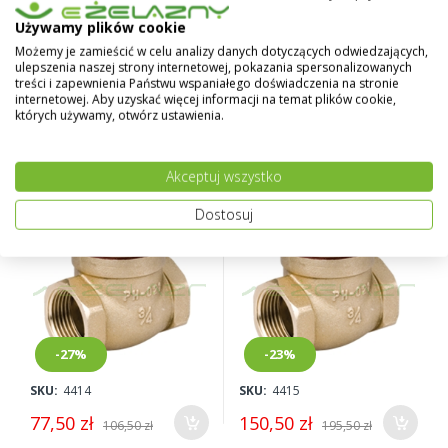
Używamy plików cookie
-25%
-29%
Możemy je zamieścić w celu analizy danych dotyczących odwiedzających,
ulepszenia naszej strony internetowej, pokazania spersonalizowanych
SKU:
4412
SKU:
4413
treści i zapewnienia Państwu wspaniałego doświadczenia na stronie
47,50 zł
72,50 zł
internetowej. Aby uzyskać więcej informacji na temat plików cookie,
63,50 zł
101,50 zł
których używamy, otwórz ustawienia.
Zawór zwrotny klapowy
Zawór zwrotny klapowy 2"
Akceptuj wszystko
6/4" mosiądz
mosiądz
Dostosuj
-27%
-23%
SKU:
4414
SKU:
4415
77,50 zł
150,50 zł
106,50 zł
195,50 zł