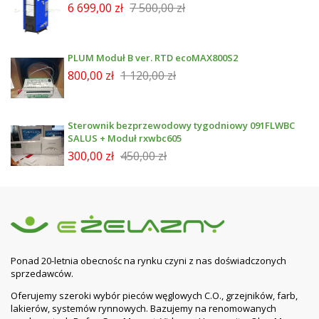
6 699,00 zł
7 500,00 zł
PLUM Moduł B ver. RTD ecoMAX800S2
800,00 zł
1 120,00 zł
Sterownik bezprzewodowy tygodniowy 091FLWBC
SALUS + Moduł rxwbc605
300,00 zł
450,00 zł
Ponad 20-letnia obecnośc na rynku czyni z nas doświadczonych
sprzedawców.
Oferujemy szeroki wybór pieców węglowych C.O., grzejników, farb,
lakierów, systemów rynnowych. Bazujemy na renomowanych