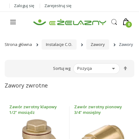
Zaloguj się
Zarejestruj się
Strona główna
Instalacje C.O.
Zawory
Zawory zw
Ust
Sortuj wg
kier
male
Zawory zwrotne
Zawór zwrotny klapowy
Zawór zwrotny pionowy
1/2" mosiądz
3/4" mosiężny