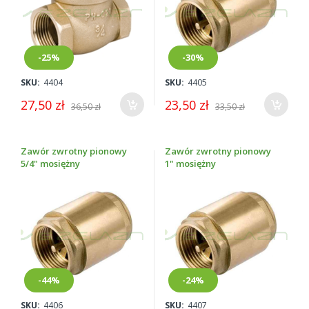
-25%
-30%
SKU:
4404
SKU:
4405
27,50 zł
23,50 zł
36,50 zł
33,50 zł
Zawór zwrotny pionowy
Zawór zwrotny pionowy
5/4" mosiężny
1" mosiężny
-44%
-24%
SKU:
4406
SKU:
4407