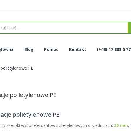
główna
Blog
Pomoc
Kontakt
(+48) 17 888 6 7
e polietylenowe PE
acje polietylenowe PE
lacje polietylenowe PE
my szeroki wybór elementów polietylenowych o średnicach:
20 mm
,