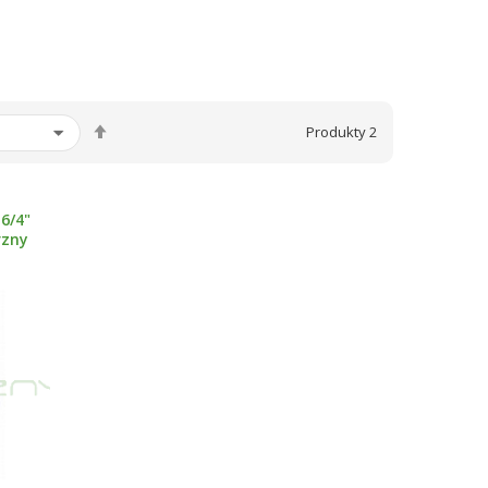
Ustaw
Produkty
2
kierunek
malejący
6/4"
rzny