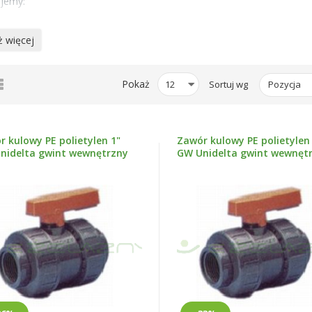
jemy:
ury, kolana,
 więcej
łączki i trojaki przelotowe,
awory kulowe, korki,
tka
Lista
Pokaż
Sortuj wg
ierścienie zaciskowe, uchwyty klucze do złączek.
r kulowy PE polietylen 1"
Zawór kulowy PE polietylen 
nidelta gwint wewnętrzny
GW Unidelta gwint wewnęt