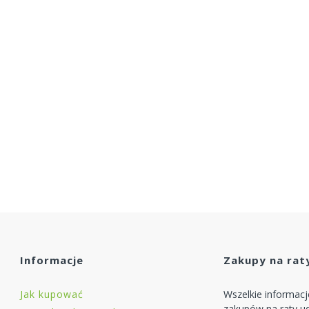
Informacje
Zakupy na rat
Jak kupować
Wszelkie informac
zakupów na raty ud