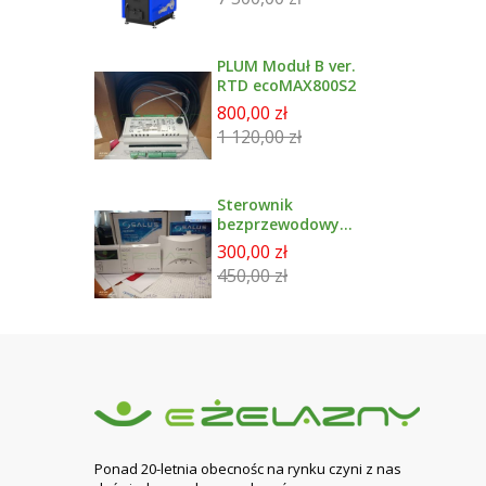
PLUM Moduł B ver.
RTD ecoMAX800S2
800,00 zł
1 120,00 zł
Sterownik
bezprzewodowy
tygodniowy
300,00 zł
091FLWBC SALUS +
450,00 zł
Moduł rxwbc605
Ponad 20-letnia obecnośc na rynku czyni z nas