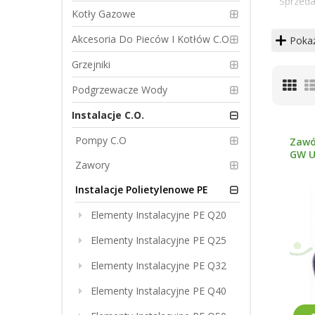
Sprzeda
Kotły Gazowe
r
Akcesoria Do Pieców I Kotłów C.O.
Pokaż
z
Grzejniki
z
Sia
Podgrzewacze Wody
p
Instalacje C.O.
Pompy C.O
Zawó
GW U
Zawory
Instalacje Polietylenowe PE
Elementy Instalacyjne PE Q20
Elementy Instalacyjne PE Q25
Elementy Instalacyjne PE Q32
Elementy Instalacyjne PE Q40