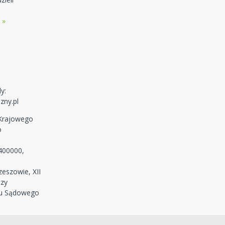
 »
y:
zny.pl
 Krajowego
o
400000,
eszowie, XII
czy
ru Sądowego