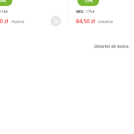
26%
-33%
1744
SKU:
1754
0 zł
84,50 zł
70,50 zł
126,50 zł
Dotarłeś do końca.