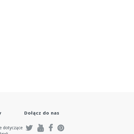
y
Dołącz do nas
je dotyczące
zieli