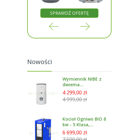
RTĘ
SPRAWDŹ OFERTĘ
SP
Nowości
Wymiennik NIBE z
dwiema
wężownicami
4 299,00 zł
emailowany 300 l -
4 999,00 zł
BA-ST 9030-2FE
Kocioł Ogniwo BIO 8
kw - 5 Klasa,
Ecodesign
6 699,00 zł
7 500,00 zł