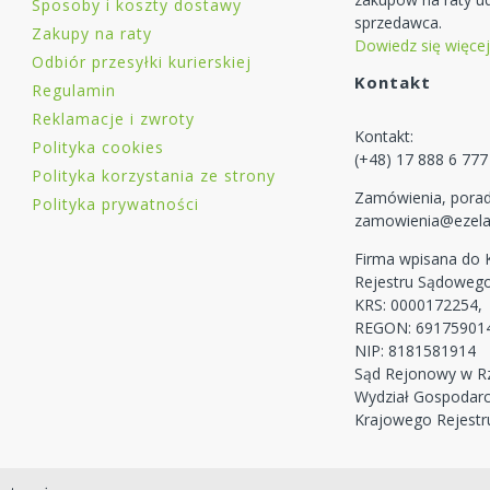
Sposoby i koszty dostawy
sprzedawca.
Zakupy na raty
Dowiedz się więcej
Odbiór przesyłki kurierskiej
Kontakt
Regulamin
Reklamacje i zwroty
Kontakt:
Polityka cookies
(+48) 17 888 6 777
Polityka korzystania ze strony
Zamówienia, porad
Polityka prywatności
zamowienia@ezela
Firma wpisana do
Rejestru Sądoweg
KRS: 0000172254,
REGON: 69175901
NIP: 8181581914
Sąd Rejonowy w Rz
Wydział Gospodar
Krajowego Rejest