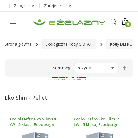
Zaloguj się
Zarejestruj się
Strona główna
Ekologiczne Kotły C.O. A+
Kotły DEFRO
Ust
Sortuj wg
kier
male
Eko Slim - Pellet
Kocioł Defro Eko Slim 10
Kocioł Defro Eko Slim 15
kW - 5 klasa, Ecodesign
kW - 5 klasa, Ecodesign