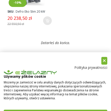
-10%
SKU:
Defro Eko Slim 20 kW
20 238,50 zł
22 550,50 zł
Dotarłeś do końca.
Polityka prywatności
Porównaj produkty
Używamy plików cookie
Możemy je zamieścić w celu analizy danych dotyczących odwiedzających,
Nie dodałeś żadnych produktów do porównania.
ulepszenia naszej strony internetowej, pokazania spersonalizowanych
treści i zapewnienia Państwu wspaniałego doświadczenia na stronie
internetowej. Aby uzyskać więcej informacji na temat plików cookie,
Nowości
których używamy, otwórz ustawienia.