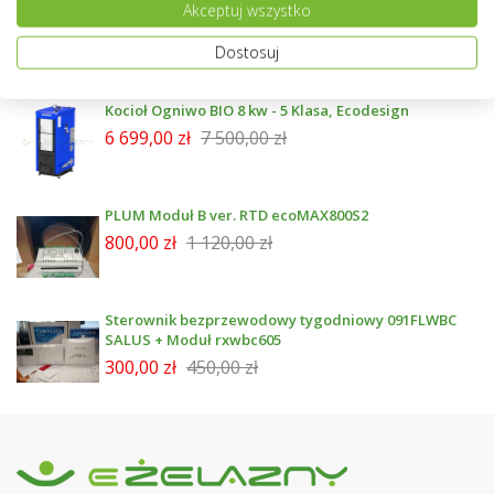
Wymiennik NIBE z dwiema wężownicami
Akceptuj wszystko
emailowany 300 l - BA-ST 9030-2FE
4 299,00 zł
4 999,00 zł
Dostosuj
Kocioł Ogniwo BIO 8 kw - 5 Klasa, Ecodesign
6 699,00 zł
7 500,00 zł
PLUM Moduł B ver. RTD ecoMAX800S2
800,00 zł
1 120,00 zł
Sterownik bezprzewodowy tygodniowy 091FLWBC
SALUS + Moduł rxwbc605
300,00 zł
450,00 zł