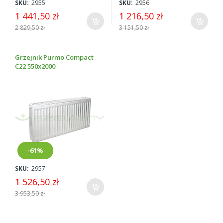
SKU:
2955
SKU:
2956
1 441,50 zł
1 216,50 zł
2 829,50 zł
3 151,50 zł
Grzejnik Purmo Compact
C22 550x2000
-61%
SKU:
2957
1 526,50 zł
3 953,50 zł