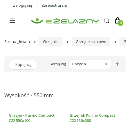
Zaloguj się
Zarejestruj się
Strona główna
Grzejniki
Grzejniki stalowe
Grz
Ust
Sortuj wg
Kupuj wg
kier
male
Wysokość - 550 mm
Grzejnik Purmo Compact
Grzejnik Purmo Compact
C22 550x400
C22 550x500