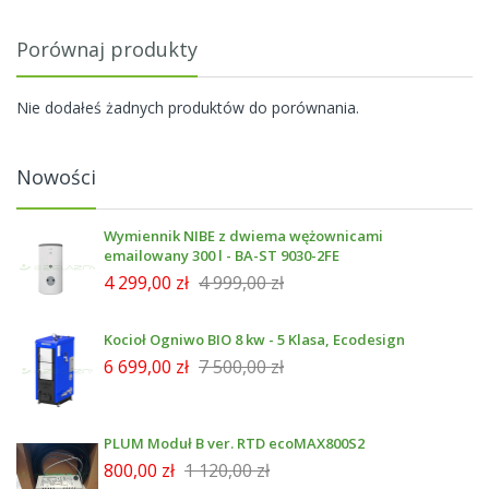
Porównaj produkty
Nie dodałeś żadnych produktów do porównania.
Nowości
Wymiennik NIBE z dwiema wężownicami
emailowany 300 l - BA-ST 9030-2FE
4 299,00 zł
4 999,00 zł
Kocioł Ogniwo BIO 8 kw - 5 Klasa, Ecodesign
6 699,00 zł
7 500,00 zł
PLUM Moduł B ver. RTD ecoMAX800S2
800,00 zł
1 120,00 zł