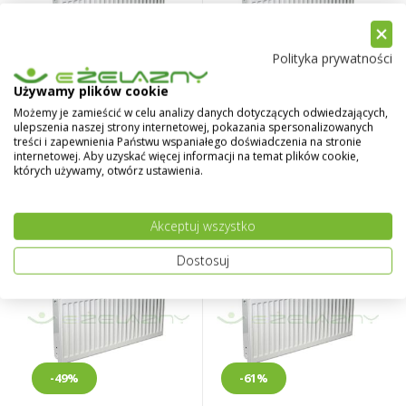
Polityka prywatności
-66%
-61%
Używamy plików cookie
SKU:
2953
SKU:
2954
Możemy je zamieścić w celu analizy danych dotyczących odwiedzających,
ulepszenia naszej strony internetowej, pokazania spersonalizowanych
1 126,50 zł
810,50 zł
2 413,50 zł
treści i zapewnienia Państwu wspaniałego doświadczenia na stronie
2 921,50 zł
internetowej. Aby uzyskać więcej informacji na temat plików cookie,
których używamy, otwórz ustawienia.
Grzejnik Purmo Compact
Grzejnik Purmo Compact
C22 550x1600
C22 550x1800
Akceptuj wszystko
Dostosuj
-49%
-61%