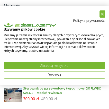
Nowości
Wymiennik NIBE z dwiema wężownicami
Polityka prywatności
emailowany 300 l - BA-ST 9030-2FE
4 299,00 zł
4 999,00 zł
Używamy plików cookie
Możemy je zamieścić w celu analizy danych dotyczących odwiedzających,
ulepszenia naszej strony internetowej, pokazania spersonalizowanych
Kocioł Ogniwo BIO 8 kw - 5 Klasa, Ecodesign
treści i zapewnienia Państwu wspaniałego doświadczenia na stronie
internetowej. Aby uzyskać więcej informacji na temat plików cookie,
6 699,00 zł
7 500,00 zł
których używamy, otwórz ustawienia.
PLUM Moduł B ver. RTD ecoMAX800S2
Akceptuj wszystko
800,00 zł
1 120,00 zł
Dostosuj
Sterownik bezprzewodowy tygodniowy 091FLWBC
SALUS + Moduł rxwbc605
300,00 zł
450,00 zł