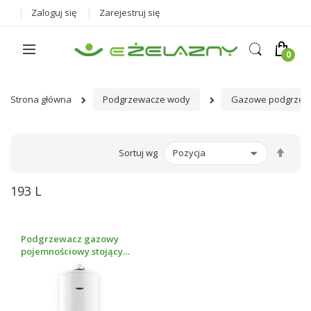
Zaloguj się
Zarejestruj się
Strona główna
Podgrzewacze wody
Gazowe podgrzew
Ust
Sortuj wg
kier
male
193 L
Podgrzewacz gazowy
pojemnościowy stojący
Ariston SGA X 200 EE 193L