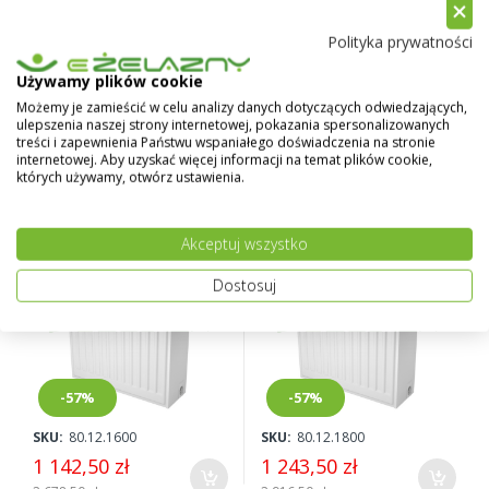
-57%
-57%
Polityka prywatności
SKU:
80.12.1200
SKU:
80.12.1400
Używamy plików cookie
1 040,50 zł
944,50 zł
Możemy je zamieścić w celu analizy danych dotyczących odwiedzających,
2 215,50 zł
ulepszenia naszej strony internetowej, pokazania spersonalizowanych
2 438,50 zł
treści i zapewnienia Państwu wspaniałego doświadczenia na stronie
internetowej. Aby uzyskać więcej informacji na temat plików cookie,
których używamy, otwórz ustawienia.
Grzejnik Perfexim Perfekt
Grzejnik Perfexim Perfekt
V33 300x1600 + uchwyty
V33 300x1800 + uchwyty
Akceptuj wszystko
Dostosuj
-57%
-57%
SKU:
80.12.1600
SKU:
80.12.1800
1 142,50 zł
1 243,50 zł