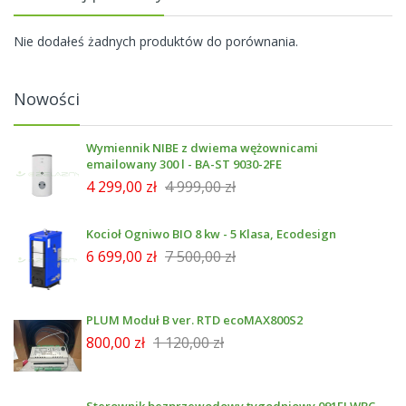
Nie dodałeś żadnych produktów do porównania.
Nowości
Wymiennik NIBE z dwiema wężownicami
emailowany 300 l - BA-ST 9030-2FE
4 299,00 zł
4 999,00 zł
Kocioł Ogniwo BIO 8 kw - 5 Klasa, Ecodesign
6 699,00 zł
7 500,00 zł
PLUM Moduł B ver. RTD ecoMAX800S2
800,00 zł
1 120,00 zł