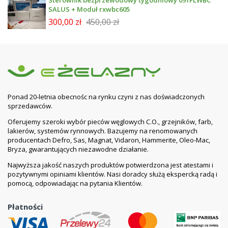
Sterownik bezprzewodowy tygodniowy 091FLWBC
SALUS + Moduł rxwbc605
300,00 zł
450,00 zł
Ponad 20-letnia obecnośc na rynku czyni z nas doświadczonych
sprzedawców.
Oferujemy szeroki wybór pieców węglowych C.O., grzejników, farb,
lakierów, systemów rynnowych. Bazujemy na renomowanych
producentach Defro, Sas, Magnat, Vidaron, Hammerite, Oleo-Mac,
Bryza, gwarantujących niezawodne działanie.
Najwyższa jakość naszych produktów potwierdzona jest atestami i
pozytywnymi opiniami klientów. Nasi doradcy służą ekspercką radą i
pomocą, odpowiadając na pytania Klientów.
Płatności