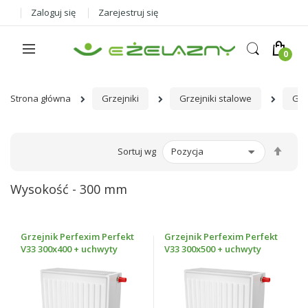
Zaloguj się
Zarejestruj się
Strona główna
Grzejniki
Grzejniki stalowe
Grz
Ust
Sortuj wg
kier
male
Wysokość - 300 mm
Grzejnik Perfexim Perfekt
Grzejnik Perfexim Perfekt
V33 300x400 + uchwyty
V33 300x500 + uchwyty