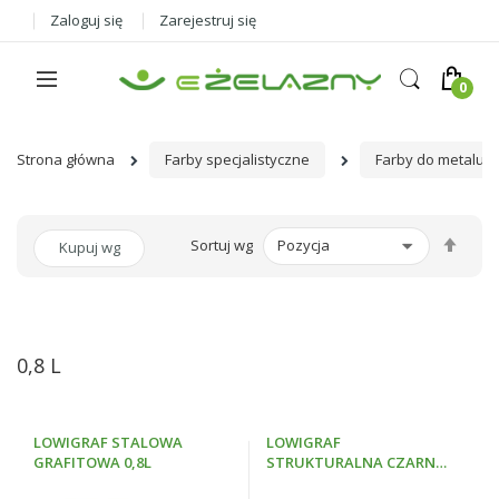
Zaloguj się
Zarejestruj się
Strona główna
Farby specjalistyczne
Farby do metalu
Ust
Sortuj wg
Kupuj wg
kier
male
0,8 L
LOWIGRAF STALOWA
LOWIGRAF
GRAFITOWA 0,8L
STRUKTURALNA CZARNY
0,8L