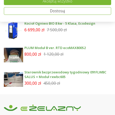
Akceptuj wszystko
emailowany 300 l - BA-ST 9030-2FE
4 299,00 zł
4 999,00 zł
Dostosuj
Kocioł Ogniwo BIO 8 kw - 5 Klasa, Ecodesign
6 699,00 zł
7 500,00 zł
PLUM Moduł B ver. RTD ecoMAX800S2
800,00 zł
1 120,00 zł
Sterownik bezprzewodowy tygodniowy 091FLWBC
SALUS + Moduł rxwbc605
300,00 zł
450,00 zł