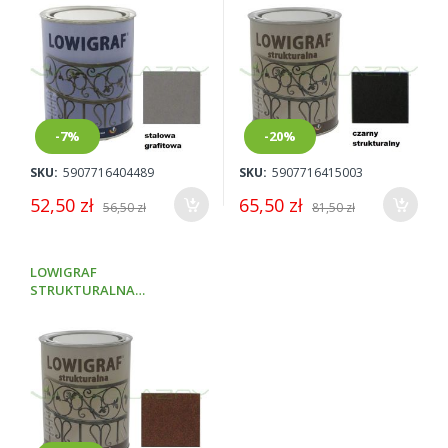
-7%
-20%
SKU:
5907716404489
SKU:
5907716415003
52,50 zł
65,50 zł
56,50 zł
81,50 zł
LOWIGRAF
STRUKTURALNA
BRĄZOWY 0,8L