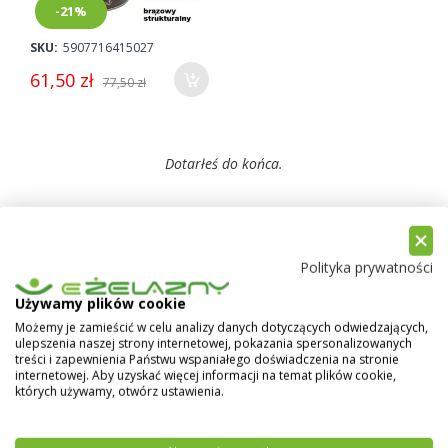
-21%
SKU:
5907716415027
61,50 zł
77,50 zł
Dotarłeś do końca.
Polityka prywatności
Porównaj produkty
Używamy plików cookie
Nie dodałeś żadnych produktów do porównania.
Możemy je zamieścić w celu analizy danych dotyczących odwiedzających,
ulepszenia naszej strony internetowej, pokazania spersonalizowanych
treści i zapewnienia Państwu wspaniałego doświadczenia na stronie
internetowej. Aby uzyskać więcej informacji na temat plików cookie,
Nowości
których używamy, otwórz ustawienia.
Wymiennik NIBE z dwiema wężownicami