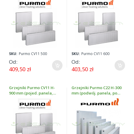
bielizny oraz
grzejniki elektryczne
i
akcesoria do
ogrzewania podłogowego
(rozdzielacze, folie, listwy,
szafki nadtynkowe, klipsy).
SKU:
Purmo CV11 500
SKU:
Purmo CV11 600
Od
Od
409,50 zł
403,50 zł
Grzejniki Purmo CV11 H-
Grzejniki Purmo C22 H-300
900 mm (pojed. panela,
mm (podwój. panela, podł.
podł. dolne, wys. 900 mm)
boczne, wys. 300 mm)