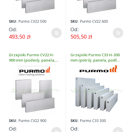
SKU:
Purmo CV22 500
SKU:
Purmo CV22 600
Od
Od
493,50 zł
505,50 zł
Grzejniki Purmo CV22 H-
Grzejniki Purmo C33 H-300
900 mm (podwój. panela,
mm (potrój. panela, podł.
podł. dolne, wys. 900 mm)
boczne, wys. 300 mm)
SKU:
Purmo CV22 900
SKU:
Purmo C33 300
Od
Od