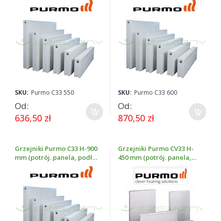
boczne, wys. 550 mm)
boczne, wys. 600 mm)
SKU:
Purmo C33 550
SKU:
Purmo C33 600
Od
Od
636,50 zł
870,50 zł
Grzejniki Purmo C33 H-900
Grzejniki Purmo CV33 H-
mm (potrój. panela, podł.
450 mm (potrój. panela,
boczne, wys. 900 mm)
podł. dolne, wys. 450 mm)