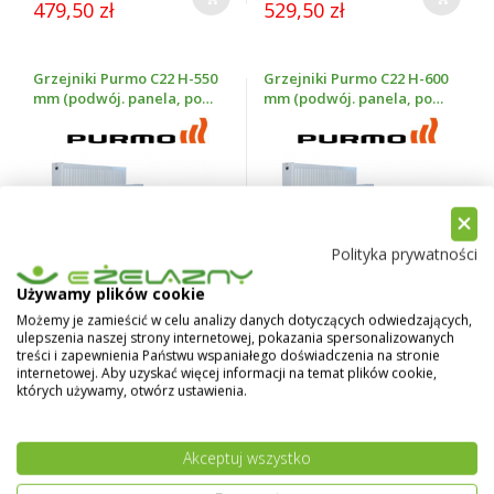
479,50 zł
529,50 zł
Grzejniki Purmo C22 H-550
Grzejniki Purmo C22 H-600
mm (podwój. panela, podł.
mm (podwój. panela, podł.
boczne, wys. 550 mm)
boczne, wys. 600 mm)
Polityka prywatności
Używamy plików cookie
Możemy je zamieścić w celu analizy danych dotyczących odwiedzających,
SKU:
Purmo C22 550
SKU:
Purmo C22 600
ulepszenia naszej strony internetowej, pokazania spersonalizowanych
Od
Od
treści i zapewnienia Państwu wspaniałego doświadczenia na stronie
internetowej. Aby uzyskać więcej informacji na temat plików cookie,
499,50 zł
494,50 zł
których używamy, otwórz ustawienia.
Grzejniki Purmo C22 H-900
Grzejniki Purmo CV22 H-
Akceptuj wszystko
mm (podwój. panela, podł.
300 mm (podwój. panela,
boczne, wys. 900 mm)
podł. dolne, wys. 300 mm)