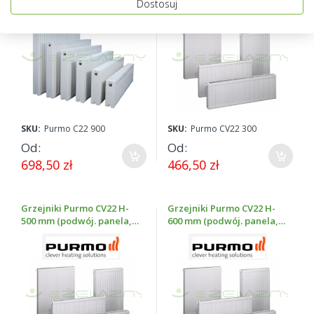
Dostosuj
SKU:
Purmo C22 900
SKU:
Purmo CV22 300
Od
Od
698,50 zł
466,50 zł
Grzejniki Purmo CV22 H-
Grzejniki Purmo CV22 H-
500 mm (podwój. panela,
600 mm (podwój. panela,
podł. dolne, wys. 500 mm)
podł. dolne, wys. 600 mm)