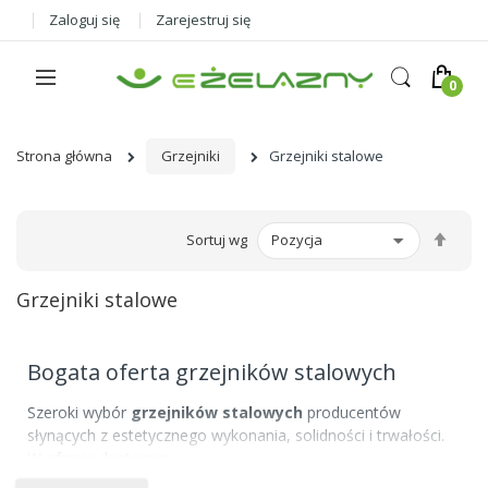
Zaloguj się
Zarejestruj się
Strona główna
Grzejniki
Grzejniki stalowe
Ust
Sortuj wg
kier
male
Grzejniki stalowe
Bogata oferta grzejników stalowych
Szeroki wybór
grzejników stalowych
producentów
słynących z estetycznego wykonania, solidności i trwałości.
W ofercie dostępne: