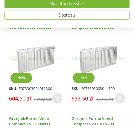
Akceptuj wszystko
5 245,50 zł
6 779,50 zł
Dostosuj
Grzejnik Purmo Ventil
Grzejnik Purmo Ventil
Compact CV33 300x400
Compact CV33 300x500
-56%
-61%
SKU:
F073303004011300
SKU:
F073303005011300
604,50 zł
633,50 zł
1 363,50 zł
1 640,50 zł
Grzejnik Purmo Ventil
Grzejnik Purmo Ventil
Compact CV33 300x600
Compact CV33 300x700