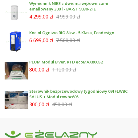
Wymiennik NIBE z dwiema wężownicami
emailowany 300 l - BA-ST 9030-2FE
4 299,00 zł
4 999,00 zł
Kocioł Ogniwo BIO 8 kw - 5 Klasa, Ecodesign
6 699,00 zł
7 500,00 zł
PLUM Moduł B ver. RTD ecoMAX800S2
800,00 zł
1 120,00 zł
Sterownik bezprzewodowy tygodniowy 091FLWBC
SALUS + Moduł rxwbc605
300,00 zł
450,00 zł