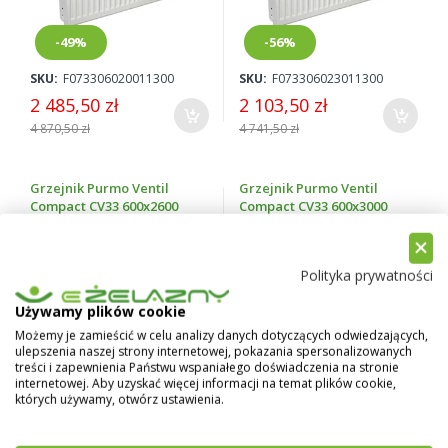
-49%
-56%
SKU:
F073306020011300
SKU:
F073306023011300
2 485,50 zł
2 103,50 zł
4 870,50 zł
4 741,50 zł
Grzejnik Purmo Ventil
Grzejnik Purmo Ventil
Compact CV33 600x2600
Compact CV33 600x3000
Polityka prywatności
Używamy plików cookie
Możemy je zamieścić w celu analizy danych dotyczących odwiedzających,
ulepszenia naszej strony internetowej, pokazania spersonalizowanych
treści i zapewnienia Państwu wspaniałego doświadczenia na stronie
-49%
-49%
internetowej. Aby uzyskać więcej informacji na temat plików cookie,
których używamy, otwórz ustawienia.
SKU:
F073306026011300
SKU:
F073306030011300
2 674,50 zł
3 458,50 zł