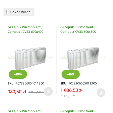
szczególnie zalecane w sypialniach, salonach i kuchniach. Ich
nowoczesny design sprawia, że służą nie tylko do
Pokaż więcej
ogrzewania, są też dekoracją wnętrz. Szeroki wybór różnych
modeli, o różnych szerokościach, długościach i
wysokościach, zasilanych od dołu lub z boku umożliwia
Grzejnik Purmo Ventil
Grzejnik Purmo Ventil
szybki dobór odpowiednich grzejników do wielkości
Compact CV33 600x400
Compact CV33 600x500
pomieszczenia i własnych preferencji. Wszystkie
grzejniki
Purmo
objęte są 10-letnią gwarancją, to produkty nowe i
oryginalne, prosto od producenta.
-49%
-49%
SKU:
F073306004011300
SKU:
F073306005011300
1 036,50 zł
989,50 zł
1 938,50 zł
2 035,50 zł
Grzejnik Purmo Ventil
Grzejnik Purmo Ventil