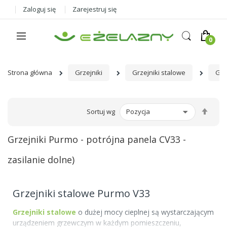
Zaloguj się
Zarejestruj się
Strona główna
Grzejniki
Grzejniki stalowe
Grz
Ust
Sortuj wg
kier
male
Grzejniki Purmo - potrójna panela CV33 -
zasilanie dolne)
Grzejniki stalowe Purmo V33
Grzejniki stalowe
o dużej mocy cieplnej są wystarczającym
urządzeniem grzewczym w każdym pomieszczeniu,