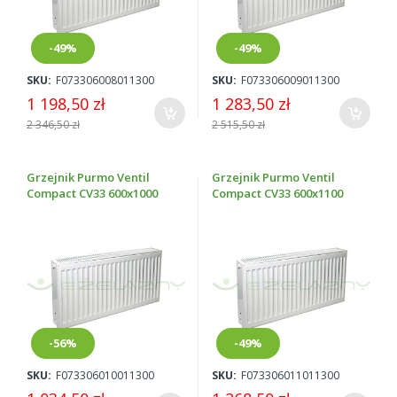
-49%
-49%
SKU:
F073306008011300
SKU:
F073306009011300
1 198,50 zł
1 283,50 zł
2 346,50 zł
2 515,50 zł
Grzejnik Purmo Ventil
Grzejnik Purmo Ventil
Compact CV33 600x1000
Compact CV33 600x1100
-56%
-49%
SKU:
F073306010011300
SKU:
F073306011011300