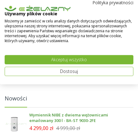
Polityka prywatności
Kupuj wg
Używamy plików cookie
Kategoria
Możemy je zamieścić w celu analizy danych dotyczących odwiedzających,
ulepszenia naszej strony internetowej, pokazania spersonalizowanych
Wysokość - 300 mm
10
treści i zapewnienia Państwu wspaniałego doświadczenia na stronie
Wysokość - 500 mm
13
internetowej. Aby uzyskać więcej informacji na temat plików cookie,
Wysokość - 600 mm
13
których używamy, otwórz ustawienia.
Wysokość - 900 mm
13
Akceptuj wszystko
Porównaj produkty
Dostosuj
Nie dodałeś żadnych produktów do porównania.
Nowości
Wymiennik NIBE z dwiema wężownicami
emailowany 300 l - BA-ST 9030-2FE
4 299,00 zł
4 999,00 zł