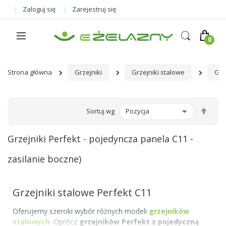
Zaloguj się
Zarejestruj się
Strona główna
Grzejniki
Grzejniki stalowe
Grz
Ust
Sortuj wg
kier
male
Grzejniki Perfekt - pojedyncza panela C11 -
zasilanie boczne)
Grzejniki stalowe Perfekt C11
Oferujemy szeroki wybór różnych modeli
grzejników
stalowych
.
Oprócz
grzejników Perfekt z pojedyczną