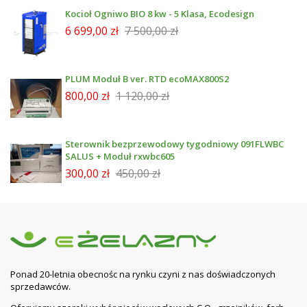
Kocioł Ogniwo BIO 8 kw - 5 Klasa, Ecodesign
6 699,00 zł
7 500,00 zł
PLUM Moduł B ver. RTD ecoMAX800S2
800,00 zł
1 120,00 zł
Sterownik bezprzewodowy tygodniowy 091FLWBC
SALUS + Moduł rxwbc605
300,00 zł
450,00 zł
Ponad 20-letnia obecnośc na rynku czyni z nas doświadczonych
sprzedawców.