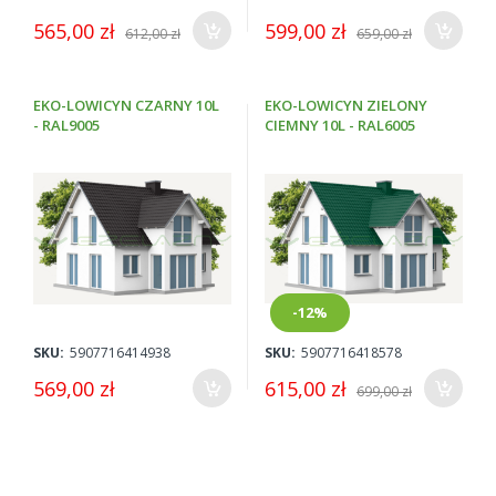
565,00 zł
599,00 zł
612,00 zł
659,00 zł
EKO-LOWICYN CZARNY 10L
EKO-LOWICYN ZIELONY
- RAL9005
CIEMNY 10L - RAL6005
-12%
SKU:
5907716414938
SKU:
5907716418578
569,00 zł
615,00 zł
699,00 zł