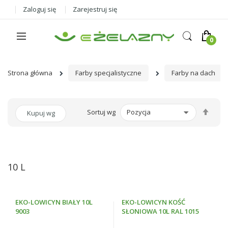
Zaloguj się
Zarejestruj się
Strona główna
Farby specjalistyczne
Farby na dach
Ust
Sortuj wg
Kupuj wg
kier
male
10 L
EKO-LOWICYN BIAŁY 10L
EKO-LOWICYN KOŚĆ
9003
SŁONIOWA 10L RAL 1015