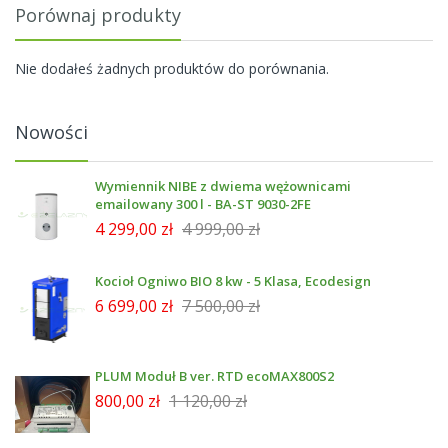
Porównaj produkty
Nie dodałeś żadnych produktów do porównania.
Nowości
Wymiennik NIBE z dwiema wężownicami
emailowany 300 l - BA-ST 9030-2FE
4 299,00 zł
4 999,00 zł
Kocioł Ogniwo BIO 8 kw - 5 Klasa, Ecodesign
6 699,00 zł
7 500,00 zł
PLUM Moduł B ver. RTD ecoMAX800S2
800,00 zł
1 120,00 zł