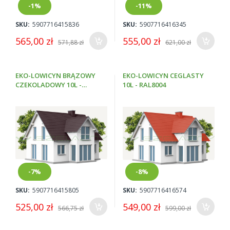
-1%
-11%
SKU:
5907716415836
SKU:
5907716416345
565,00 zł
555,00 zł
571,88 zł
621,00 zł
EKO-LOWICYN BRĄZOWY
EKO-LOWICYN CEGLASTY
CZEKOLADOWY 10L -
10L - RAL8004
RAL8017
-7%
-8%
SKU:
5907716415805
SKU:
5907716416574
525,00 zł
549,00 zł
566,75 zł
599,00 zł