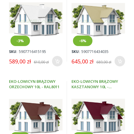
-3%
-6%
SKU:
5907716415195
SKU:
5907716434035
589,00 zł
645,00 zł
610,00 zł
689,00 zł
EKO-LOWICYN BRĄZOWY
EKO-LOWICYN BRĄZOWY
ORZECHOWY 10L - RAL8011
KASZTANOWY 10L -
RAL8015