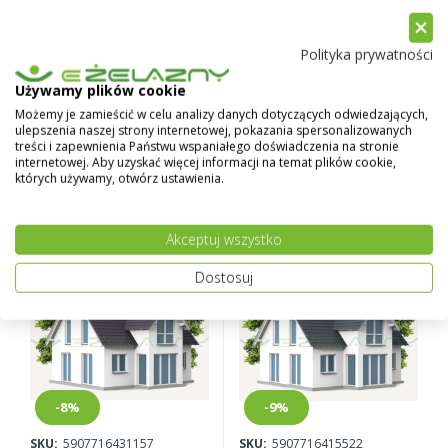
Polityka prywatności
-18%
-17%
Używamy plików cookie
Możemy je zamieścić w celu analizy danych dotyczących odwiedzających,
SKU:
5907716416246
SKU:
5907716416246-1
ulepszenia naszej strony internetowej, pokazania spersonalizowanych
treści i zapewnienia Państwu wspaniałego doświadczenia na stronie
549,00 zł
559,00 zł
669,50 zł
669,50 zł
internetowej. Aby uzyskać więcej informacji na temat plików cookie,
których używamy, otwórz ustawienia.
EKO-LOWICYN GRAFITOWY
EKO-LOWICYN SZARY
RAL 7024 10L
GRAFITOWY 10L
Akceptuj wszystko
Dostosuj
-8%
-9%
SKU:
5907716431157
SKU:
5907716415522