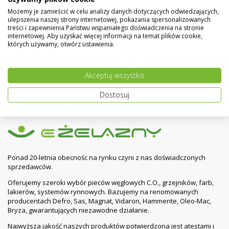
Możemy je zamieścić w celu analizy danych dotyczących odwiedzających,
PLUM Moduł B ver. RTD ecoMAX800S2
ulepszenia naszej strony internetowej, pokazania spersonalizowanych
800,00 zł
1 120,00 zł
treści i zapewnienia Państwu wspaniałego doświadczenia na stronie
internetowej. Aby uzyskać więcej informacji na temat plików cookie,
których używamy, otwórz ustawienia.
Sterownik bezprzewodowy tygodniowy 091FLWBC
SALUS + Moduł rxwbc605
Akceptuj wszystko
300,00 zł
450,00 zł
Dostosuj
Ponad 20-letnia obecnośc na rynku czyni z nas doświadczonych
sprzedawców.
Oferujemy szeroki wybór pieców węglowych C.O., grzejników, farb,
lakierów, systemów rynnowych. Bazujemy na renomowanych
producentach Defro, Sas, Magnat, Vidaron, Hammerite, Oleo-Mac,
Bryza, gwarantujących niezawodne działanie.
Najwyższa jakość naszych produktów potwierdzona jest atestami i