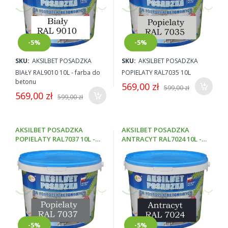
-5%
-5%
SKU:
AKSILBET POSADZKA
SKU:
AKSILBET POSADZKA
BIAŁY RAL9010 10L - farba do
POPIELATY RAL7035 10L
betonu
569,00 zł
599,00 zł
569,00 zł
599,00 zł
AKSILBET POSADZKA
AKSILBET POSADZKA
POPIELATY RAL7037 10L -
ANTRACYT RAL7024 10L -
farba do betonu
farba do betonu
-5%
-5%