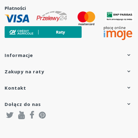
Płatności
Informacje
Zakupy na raty
Kontakt
Dołącz do nas