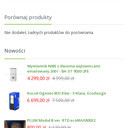
Porównaj produkty
Nie dodałeś żadnych produktów do porównania.
Nowości
Wymiennik NIBE z dwiema wężownicami
emailowany 300 l - BA-ST 9030-2FE
4 299,00 zł
4 999,00 zł
Kocioł Ogniwo BIO 8 kw - 5 Klasa, Ecodesign
6 699,00 zł
7 500,00 zł
PLUM Moduł B ver. RTD ecoMAX800S2
800,00 zł
1 120,00 zł