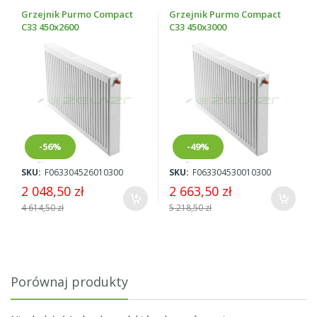
Grzejnik Purmo Compact
Grzejnik Purmo Compact
C33 450x2600
C33 450x3000
-56%
-49%
SKU:
F063304526010300
SKU:
F063304530010300
2 048,50 zł
2 663,50 zł
4 614,50 zł
5 218,50 zł
Porównaj produkty