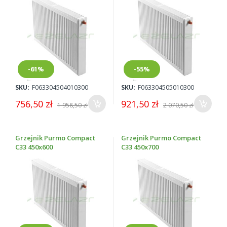
-61%
-55%
SKU:
F063304504010300
SKU:
F063304505010300
756,50 zł
921,50 zł
1 958,50 zł
2 070,50 zł
Grzejnik Purmo Compact
Grzejnik Purmo Compact
C33 450x600
C33 450x700