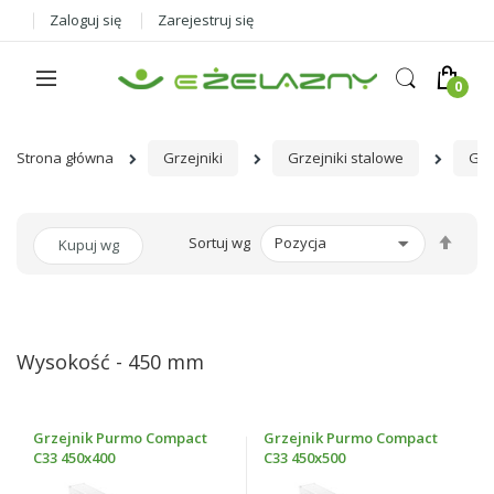
Zaloguj się
Zarejestruj się
Strona główna
Grzejniki
Grzejniki stalowe
Grz
Ust
Sortuj wg
Kupuj wg
kier
male
Wysokość - 450 mm
Grzejnik Purmo Compact
Grzejnik Purmo Compact
C33 450x400
C33 450x500