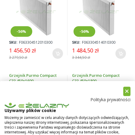
-56%
-56%
SKU:
F063304512010300
SKU:
F063304514010300
1 456,50 zł
1 484,50 zł
3 279,50 zł
3 344,50 zł
Grzejnik Purmo Compact
Grzejnik Purmo Compact
C33 450x1600
C33 450x1800
Polityka prywatności
Używamy plików cookie
Możemy je zamieścić w celu analizy danych dotyczących odwiedzających,
ulepszenia naszej strony internetowej, pokazania spersonalizowanych
treści i zapewnienia Państwu wspaniałego doświadczenia na stronie
-66%
-61%
internetowej. Aby uzyskać więcej informacji na temat plików cookie,