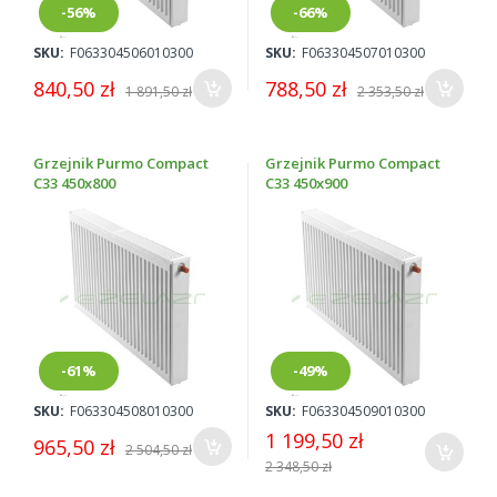
-56%
-66%
SKU:
F063304506010300
SKU:
F063304507010300
840,50 zł
788,50 zł
1 891,50 zł
2 353,50 zł
Grzejnik Purmo Compact
Grzejnik Purmo Compact
C33 450x800
C33 450x900
-61%
-49%
SKU:
F063304508010300
SKU:
F063304509010300
1 199,50 zł
965,50 zł
2 504,50 zł
2 348,50 zł