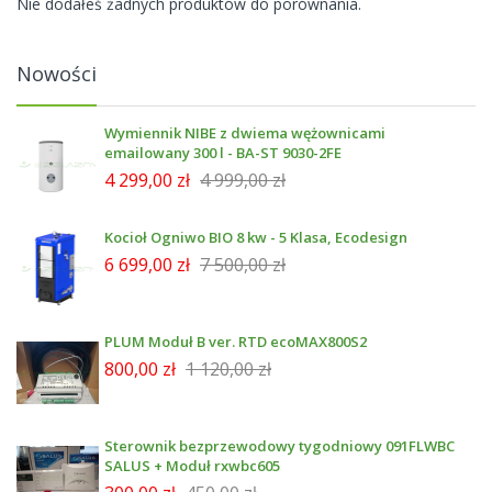
Nie dodałeś żadnych produktów do porównania.
Nowości
Wymiennik NIBE z dwiema wężownicami
emailowany 300 l - BA-ST 9030-2FE
4 299,00 zł
4 999,00 zł
Kocioł Ogniwo BIO 8 kw - 5 Klasa, Ecodesign
6 699,00 zł
7 500,00 zł
PLUM Moduł B ver. RTD ecoMAX800S2
800,00 zł
1 120,00 zł
Sterownik bezprzewodowy tygodniowy 091FLWBC
SALUS + Moduł rxwbc605