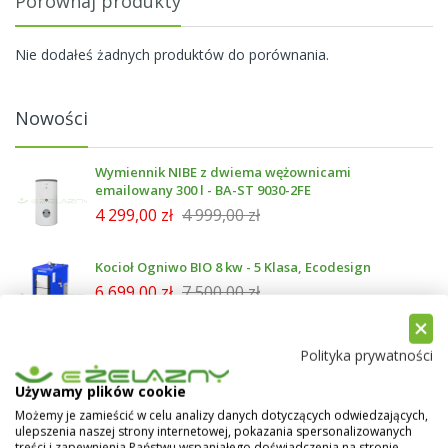
Porównaj produkty
Nie dodałeś żadnych produktów do porównania.
Nowości
Wymiennik NIBE z dwiema wężownicami
emailowany 300 l - BA-ST 9030-2FE
4 299,00 zł
4 999,00 zł
Kocioł Ogniwo BIO 8 kw - 5 Klasa, Ecodesign
6 699,00 zł
7 500,00 zł
Polityka prywatności
PLUM Moduł B ver. RTD ecoMAX800S2
800,00 zł
1 120,00 zł
Używamy plików cookie
Możemy je zamieścić w celu analizy danych dotyczących odwiedzających,
ulepszenia naszej strony internetowej, pokazania spersonalizowanych
treści i zapewnienia Państwu wspaniałego doświadczenia na stronie