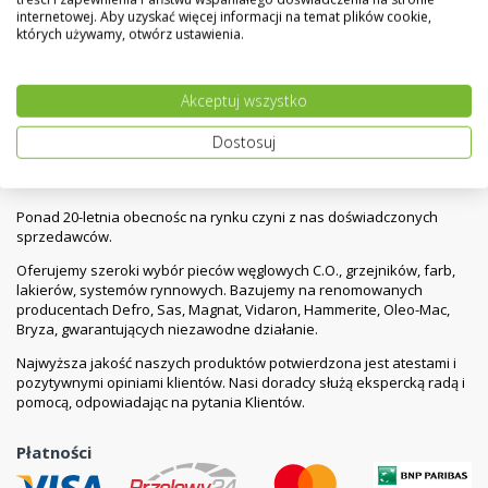
Sterownik bezprzewodowy tygodniowy 091FLWBC
internetowej. Aby uzyskać więcej informacji na temat plików cookie,
SALUS + Moduł rxwbc605
których używamy, otwórz ustawienia.
300,00 zł
450,00 zł
Akceptuj wszystko
Dostosuj
Ponad 20-letnia obecnośc na rynku czyni z nas doświadczonych
sprzedawców.
Oferujemy szeroki wybór pieców węglowych C.O., grzejników, farb,
lakierów, systemów rynnowych. Bazujemy na renomowanych
producentach Defro, Sas, Magnat, Vidaron, Hammerite, Oleo-Mac,
Bryza, gwarantujących niezawodne działanie.
Najwyższa jakość naszych produktów potwierdzona jest atestami i
pozytywnymi opiniami klientów. Nasi doradcy służą ekspercką radą i
pomocą, odpowiadając na pytania Klientów.
Płatności