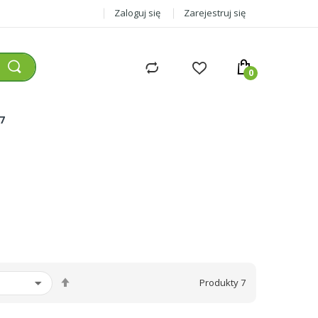
Zaloguj się
Zarejestruj się
77
Ustaw
Produkty
7
kierunek
malejący