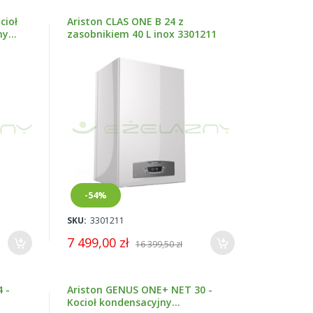
cioł
Ariston CLAS ONE B 24 z
ny
zasobnikiem 40 L inox 3301211
-54%
SKU:
3301211
7 499,00 zł
16 399,50 zł
 -
Ariston GENUS ONE+ NET 30 -
Kocioł kondensacyjny