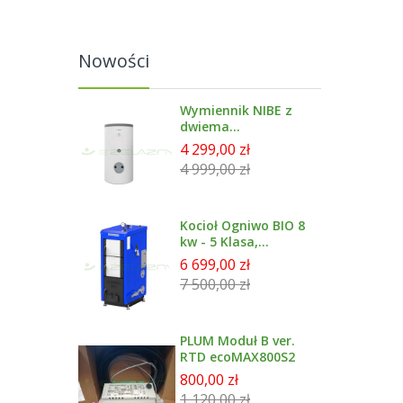
Nowości
Wymiennik NIBE z
dwiema
wężownicami
4 299,00 zł
emailowany 300 l -
4 999,00 zł
BA-ST 9030-2FE
Kocioł Ogniwo BIO 8
kw - 5 Klasa,
Ecodesign
6 699,00 zł
7 500,00 zł
PLUM Moduł B ver.
RTD ecoMAX800S2
800,00 zł
1 120,00 zł