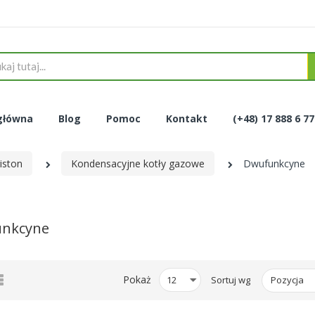
główna
Blog
Pomoc
Kontakt
(+48) 17 888 6 7
iston
Kondensacyjne kotły gazowe
Dwufunkcyne
nkcyne
tka
Lista
Pokaż
Sortuj wg