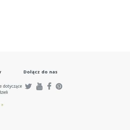
y
Dołącz do nas
je dotyczące
zieli
 »