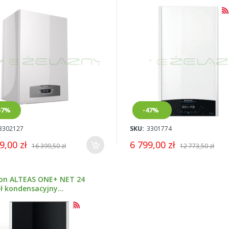
dwufunkcyjny 3301774
57%
Nowy
-47%
3302127
SKU:
3301774
9,00 zł
6 799,00 zł
16 399,50 zł
12 773,50 zł
ton ALTEAS ONE+ NET 24
oł kondensacyjny
unkcyjny 3301771