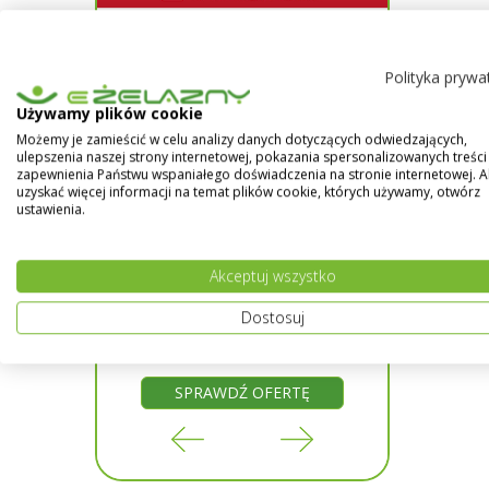
Polityka prywa
Używamy plików cookie
Możemy je zamieścić w celu analizy danych dotyczących odwiedzających,
ulepszenia naszej strony internetowej, pokazania spersonalizowanych treści 
N
-
zapewnienia Państwu wspaniałego doświadczenia na stronie internetowej. 
uzyskać więcej informacji na temat plików cookie, których używamy, otwórz
SKU:
ustawienia.
7 94
Akceptuj wszystko
Dostosuj
RTĘ
SPRAWDŹ OFERTĘ
SP