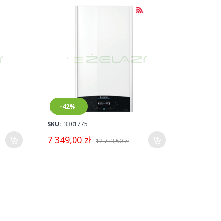
dwufunkcyjny 3301775
Nowy
-42%
SKU:
3301775
7 349,00 zł
12 773,50 zł