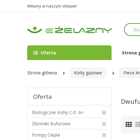
Witamy w naszym sklepie!
Szukaj
Oferta
Strona 
Strona główna
Kotły gazowe
Piece Ar
Oferta
Dwufu
Ekologiczne Kotły C.O. A+
Zbiorniki Buforowe
Sia
Pompy Ciepła