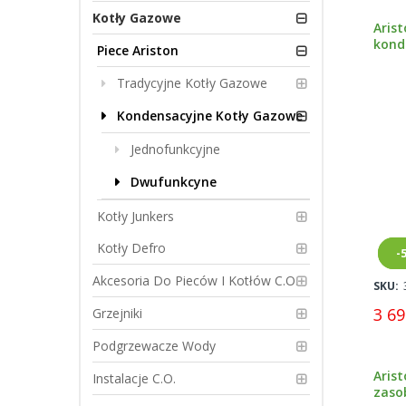
Kotły Gazowe
Arist
kond
Piece Ariston
3301
Tradycyjne Kotły Gazowe
Kondensacyjne Kotły Gazowe
Jednofunkcyjne
Dwufunkcyne
Kotły Junkers
Kotły Defro
N
-
Akcesoria Do Pieców I Kotłów C.O.
SKU:
3 69
Grzejniki
Podgrzewacze Wody
Arist
Instalacje C.O.
zaso