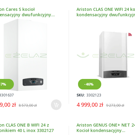
on Cares S kocioł
Ariston CLAS ONE WIFI 24 ko
ensacyjny dwufunkcyjny
kondensacyjny dwufunkcyj
637
3302123
owy
57%
Nowy
-46%
3301637
SKU:
3302123
9,00 zł
4 999,00 zł
8 573,00 zł
9 273,00 zł
on CLAS ONE B WIFI 24 z
Ariston GENUS ONE+ NET 24
bnikiem 40 L inox 3302127
Kocioł kondensacyjny