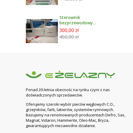
Sterownik
bezprzewodowy
tygodniowy
300,00 zł
091FLWBC SALUS +
450,00 zł
Moduł rxwbc605
Ponad 20-letnia obecnośc na rynku czyni z nas
doświadczonych sprzedawców.
Oferujemy szeroki wybór pieców węglowych C.O.,
grzejników, farb, lakierów, systemów rynnowych.
Bazujemy na renomowanych producentach Defro, Sas,
Magnat, Vidaron, Hammerite, Oleo-Mac, Bryza,
gwarantujących niezawodne działanie.