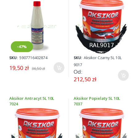
Łódź (do farby lowicyn,
lowigraf i lowikor 2)
-47%
SKU:
5907716402874
SKU:
Aksikor Czarny 5L 10L
9017
19,50 zł
36,50 zł
Od
212,50 zł
Aksikor Antracyt 5L 10L
Aksikor Popielaty 5L 10L
7024
7037