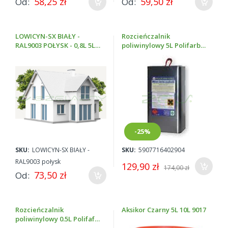
58,25 zł
59,50 zł
Od
Od
LOWICYN-SX BIAŁY -
Rozcieńczalnik
RAL9003 POŁYSK - 0,8L 5L
poliwinylowy 5L Polifarb
10L
Łódź (do farby lowicyn,
lowigraf i lowikor 2)
-25%
SKU:
LOWICYN-SX BIAŁY -
SKU:
5907716402904
RAL9003 połysk
129,90 zł
174,00 zł
73,50 zł
Od
Rozcieńczalnik
Aksikor Czarny 5L 10L 9017
poliwinylowy 0.5L Polifafb