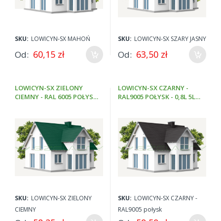
trwałe (zabezpieczały jego powierzchnię przed warunkami
atmosferycznymi) oraz przyjazne człowiekowi i środowisku.
Bogata tradycja i doświadczenie oraz nieustanne
unowocześnianie produkcji sprawia, że farby do dachu Lowicyn
SKU:
LOWICYN-SX MAHOŃ
SKU:
LOWICYN-SX SZARY JASNY
wpisują się w rosnące wymagania rynku i coraz większe
oczekiwania Klientów.
60,15 zł
63,50 zł
Od
Od
Wysoka jakość farb do dachu z blachy potwierdzona została
uznaniem Klientów zarówno krajowych, jak i zagranicznych.
LOWICYN-SX ZIELONY
LOWICYN-SX CZARNY -
CIEMNY - RAL 6005 POŁYSK
RAL9005 POŁYSK - 0,8L 5L
- 0,8L 5L 10L
10L
SKU:
LOWICYN-SX ZIELONY
SKU:
LOWICYN-SX CZARNY -
CIEMNY
RAL9005 połysk