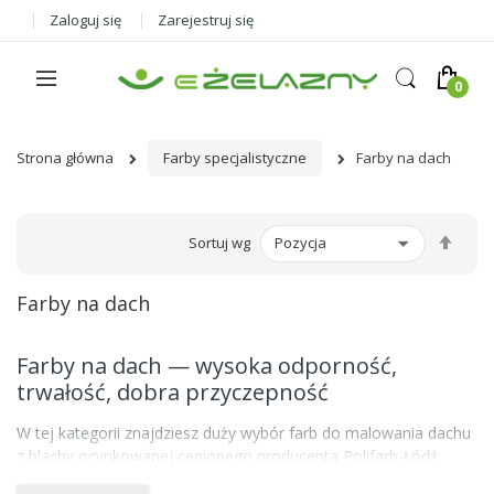
Zaloguj się
Zarejestruj się
Strona główna
Farby specjalistyczne
Farby na dach
Ust
Sortuj wg
kier
male
Farby na dach
Farby na dach — wysoka odporność,
trwałość, dobra przyczepność
W tej kategorii znajdziesz duży wybór farb do malowania dachu
z blachy ocynkowanej cenionego producenta Polifarb-Łódź,
który zapewnia wysoką trwałość oraz różnorodność kolorów i