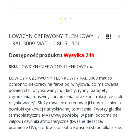
Skip
to
LOWICYN CZERWONY TLENKOWY
the
- RAL 3009 MAT - 0,8L 5L 10L
beginning
of
Dostępność produktu
Wysyłka 24h
the
images
SKU
LOWICYN CZERWONY TLENKOWY mat
gallery
LOWICYN CZERWONY TLENKOWY - RAL 3009 mat to
ochronno-dekoracyjna farba poliwinylowa, do malowania
powierzchni ocynkowanych, (dachy, rynny, parapety,
ogrodzenia, maszyny i urządzenia, oraz konstrukcje ze stali
ocynkowanej). Służy również do renowacji i doszczelnienia
powłoki cynkowej natryskiwanej termicznie. Tworzy gładką
termoplastyczną MATOWĄ powłokę, w pełni odporną na
wilgoć i czynniki atmosferyczne (kwaśne deszcze,
promienie UV), środowisko słabo kwaśne i słabo alkaliczne.