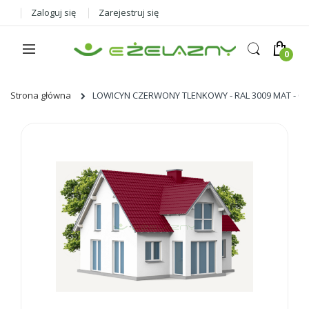
Zaloguj się
Zarejestruj się
Strona główna
LOWICYN CZERWONY TLENKOWY - RAL 3009 MAT - 0,8L
Skip
to
the
end
of
the
images
gallery