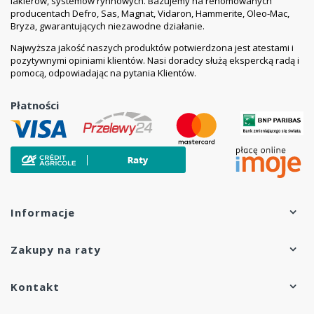
lakierów, systemów rynnowych. Bazujemy na renomowanych
farby do ocynku
producentach Defro, Sas, Magnat, Vidaron, Hammerite, Oleo-Mac,
Bryza, gwarantujących niezawodne działanie.
Kupując farby do dachu z blachy w naszej firmie, masz
pewność, że osiągasz wiele korzyści:
Najwyższa jakość naszych produktów potwierdzona jest atestami i
pozytywnymi opiniami klientów. Nasi doradcy służą ekspercką radą i
Wszystkie kolory farby na dach Lowicyn mat są
pomocą, odpowiadając na pytania Klientów.
dostępne od ręki
, a w przypadku braku — szybko
realizujemy zamówienie.
Płatności
Mamy wieloletnie doświadczenie
we współpracy z
producentem farb Lowicyn — firmą Polifarb-Łódź.
Dostępne są dedykowane środki tego samego
producenta
, rekomendowane do użycia z farbami
Lowicyn.
Farby są pakowane z zachowaniem
najwyższej
staranności i bezpieczeństwa
, a w przypadku
zamówień powyżej 40 litrów, oferujemy wysyłkę paletową.
Informacje
Nasze ceny farb Eko-Lowicyn
są bardzo atrakcyjne.
Otrzymujesz w
100% oryginalne produkty
Zakupy na raty
bezpośrednio od producenta.
Jaka farba na dach? Jak malować dach
Kontakt
ocynkowany? - fachowe porady od