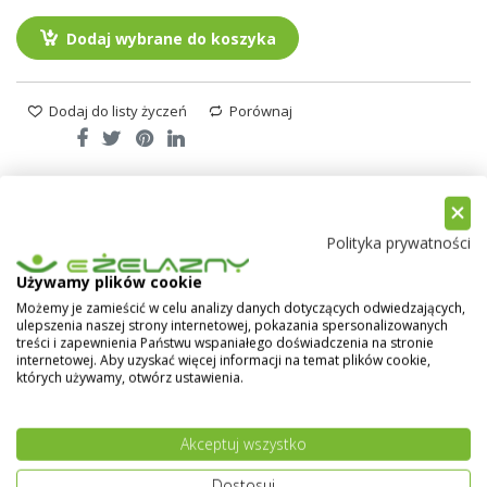
Dodaj wybrane do koszyka
Dodaj do listy życzeń
Porównaj
Opis
Recenzje
Polityka prywatności
Używamy plików cookie
Farby na dach Lowicyn czerwony
Możemy je zamieścić w celu analizy danych dotyczących odwiedzających,
tlenkowy mat RAL3009
ulepszenia naszej strony internetowej, pokazania spersonalizowanych
treści i zapewnienia Państwu wspaniałego doświadczenia na stronie
Farba na dach LOWICYN czerwony tlenkowy mat
internetowej. Aby uzyskać więcej informacji na temat plików cookie,
których używamy, otwórz ustawienia.
to wysokiej jakości
gruntoemalia
przeznaczona do
zabezpieczania powierzchni stalowych ocynkowanych.
Dzięki swojej wytrzymałości na korozję i atrakcyjnemu
Akceptuj wszystko
wyglądowi jest idealnym rozwiązaniem do dekoracji i
ochrony tych powierzchni. Dodatkowo
LOWICYN
Dostosuj