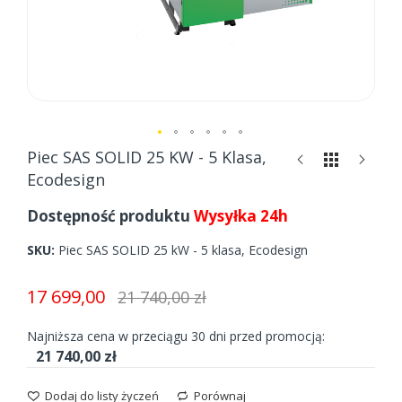
Skip
Piec SAS SOLID 25 KW - 5 Klasa,
to
Ecodesign
the
beginning
Dostępność produktu
Wysyłka 24h
of
the
SKU
Piec SAS SOLID 25 kW - 5 klasa, Ecodesign
images
gallery
17 699,00
21 740,00 zł
Najniższa cena w przeciągu 30 dni przed promocją:
21 740,00 zł
Dodaj do listy życzeń
Porównaj