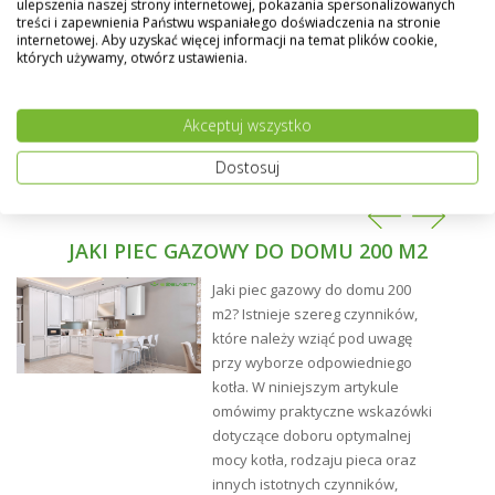
ulepszenia naszej strony internetowej, pokazania spersonalizowanych
- możliwość udziału w programach dofinansowania
treści i zapewnienia Państwu wspaniałego doświadczenia na stronie
zakupu kotła
internetowej. Aby uzyskać więcej informacji na temat plików cookie,
których używamy, otwórz ustawienia.
- rozbudowany wymiennik ciepła z elementami
ceramicznymi i turbulatorami w ciągach spalinowych
Akceptuj wszystko
- niska emisja szkodliwych substancji, zwłaszcza
pyłów, bez stosowania elektrofiltrów
Dostosuj
- wysoka sprawność 90,3÷90,9 % oraz efektywność
procesu spalania
JAKI PIEC GAZOWY DO DOMU 200 M2
- palenie automatyczne: retorta do spalania eko-
groszku
Jaki piec gazowy do domu 200
m2? Istnieje szereg czynników,
- izolacja otworów rewizyjnych i nowatorska
które należy wziąć pod uwagę
konstrukcja drzwiczek ograniczająca straty ciepła
(rozwiązania konstrukcyjne objęte są prawem
przy wyborze odpowiedniego
ochronnym ZGŁOSZENIE PATENTOWE nr W.123670)
kotła. W niniejszym artykule
omówimy praktyczne wskazówki
- zasobnik opału z systemem wyrównywania ciśnienia i
dotyczące doboru optymalnej
czujnikiem otwarcia klapy: zabezpieczenie przed
mocy kotła, rodzaju pieca oraz
cofaniem płomienia, dodatkowo funkcja osuszania
innych istotnych czynników,
(przeciwdziałanie korozji)