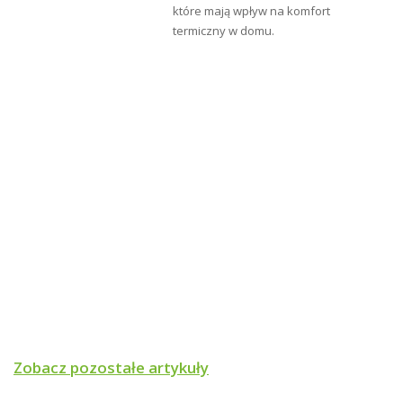
które mają wpływ na komfort
- ogranicznik temperatury bezpieczeństwa STB
termiczny w domu.
Zobacz pozostałe artykuły