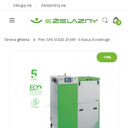
Zaloguj się
Zarejestruj się
Strona główna
Piec SAS SOLID 25 kW - 5 klasa, Ecodesign
Skip
-19%
to
the
end
of
the
images
gallery