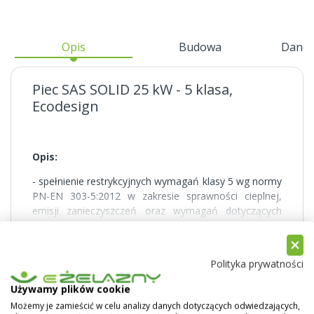
Opis
Budowa
Dane 
Piec SAS SOLID 25 kW - 5 klasa,
Ecodesign
Opis:
- spełnienie restrykcyjnych wymagań klasy 5 wg normy
PN-EN 303-5:2012 w zakresie sprawności cieplnej,
emisji zanieczyszczeń oraz wymagań dotyczących
bezpieczeństwa
Pokaż więcej
- badanie przeprowadzone przez akredytowane
Polityka prywatności
Laboratorium Badawcze Kotłów i Urządzeń
Grzewczych w Łodzi, potwierdzone Świadectwem z
Używamy plików cookie
badań Nr 02/32/39/15-LG
Możemy je zamieścić w celu analizy danych dotyczących odwiedzających,