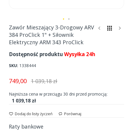
Skip
Zawór Mieszający 3-Drogowy ARV
to
384 ProClick 1" + Siłownik
the
Elektryczny ARM 343 ProClick
beginning
of
Dostępność produktu
Wysyłka 24h
the
images
SKU
1338444
gallery
749,00
1 039,18 zł
Najniższa cena w przeciągu 30 dni przed promocją:
1 039,18 zł
Dodaj do listy życzeń
Porównaj
Raty bankowe