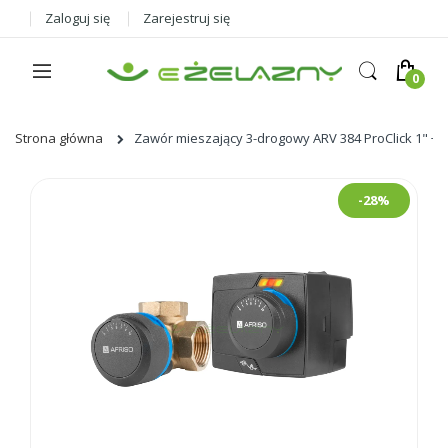
Zaloguj się
Zarejestruj się
Strona główna
Zawór mieszający 3-drogowy ARV 384 ProClick 1" + s
Skip
-28%
to
the
end
of
the
images
gallery