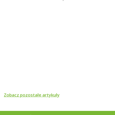
Elementy dostawy
- Obrotowy zawór mieszający ARV 384 ProClick.
- Siłownik elektryczny ARM 343 ProClick.
DN
25
Przepuszczalność (Kvs)
10 m³/h
Przyłącze
1"
Materiał korpusu
Mosiądz
Czas obrotu o 90 stopni
120 sekund
Zobacz pozostałe artykuły