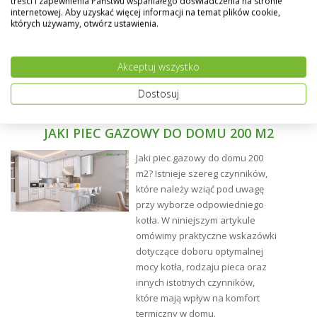
Opis
treści i zapewnienia Państwu wspaniałego doświadczenia na stronie
internetowej. Aby uzyskać więcej informacji na temat plików cookie,
których używamy, otwórz ustawienia.
- Wyposażony w siłownik elektryczny ARM ProClick,
który połączony z odpowiednim regulatorem
zautomatyzuje pracę zaworu.
Akceptuj wszystko
- Korpus zaworu wykonany z mosiądzu, z gwintami
Dostosuj
wewnętrznymi.
- Wygodne pokrętło z ogranicznikami kąta obrotu.
JAKI PIEC GAZOWY DO DOMU 200 M2
- Zakres obrotu siłownika – 90 stopni.
Jaki piec gazowy do domu 200
- Przyłącza zaworu w formie ośmiokąta ułatwiające
m2? Istnieje szereg czynników,
montaż.
które należy wziąć pod uwagę
przy wyborze odpowiedniego
- Diody siłownika ARM ProClick informują o aktualnym
kotła. W niniejszym artykule
kierunku obrotu zawieradła zaworu.
omówimy praktyczne wskazówki
- Urządzenia wyposażone w system ProClick –
dotyczące doboru optymalnej
pozwala na bezpośredni montaż siłownika na zaworze
mocy kotła, rodzaju pieca oraz
bez użycia dodatkowych narzędzi.
innych istotnych czynników,
które mają wpływ na komfort
termiczny w domu.