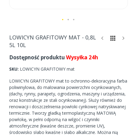
Skip
to
LOWICYN GRAFITOWY MAT - 0,8L
the
5L 10L
beginning
of
Dostępność produktu
Wysyłka 24h
the
images
SKU
LOWICYN GRAFITOWY mat
gallery
LOWICYN GRAFITOWY mat to ochronno-dekoracyjna farba
poliwinylowa, do malowania powierzchni ocynkowanych,
(dachy, rynny, parapety, ogrodzenia, maszyny i urządzenia,
oraz konstrukcje ze stali ocynkowanej). Służy również do
renowacji i doszczelnienia powłoki cynkowej natryskiwanej
termicznie. Tworzy gładką termoplastyczną MATOWĄ
powłokę, w pełni odporną na wilgoć i czynniki
atmosferyczne (kwaśne deszcze, promienie UV),
środowisko słabo kwaśne i słabo alkaliczne. Można nią