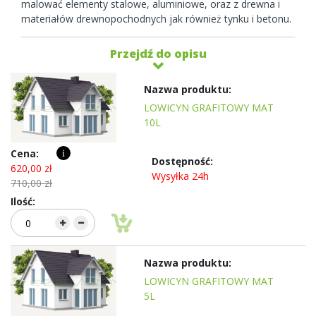
malować elementy stalowe, aluminiowe, oraz z drewna i
materiałów drewnopochodnych jak również tynku i betonu.
Przejdź do opisu
Elementy
produktów
LOWICYN GRAFITOWY MAT
grupowanych
10L
i
620,00 zł
Wysyłka 24h
710,00 zł
LOWICYN GRAFITOWY MAT
5L