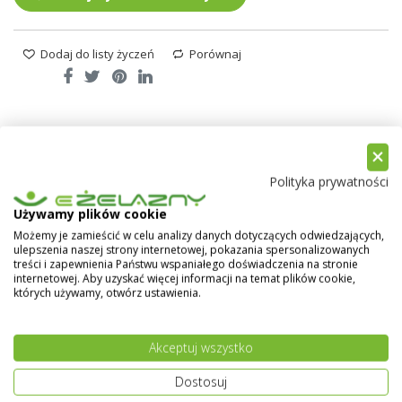
Dodaj do listy życzeń
Porównaj
Opis
Recenzje
Polityka prywatności
Farby na dach Lowicyn grafitowy mat
Używamy plików cookie
Możemy je zamieścić w celu analizy danych dotyczących odwiedzających,
Farba na dach LOWICYN grafitowy mat
to
ulepszenia naszej strony internetowej, pokazania spersonalizowanych
wysokiej jakości
gruntoemalia
przeznaczona do
treści i zapewnienia Państwu wspaniałego doświadczenia na stronie
zabezpieczania powierzchni stalowych ocynkowanych.
internetowej. Aby uzyskać więcej informacji na temat plików cookie,
Dzięki swojej wytrzymałości na korozję i atrakcyjnemu
których używamy, otwórz ustawienia.
wyglądowi jest idealnym rozwiązaniem do dekoracji i
ochrony tych powierzchni. Dodatkowo
LOWICYN
Akceptuj wszystko
grafitowy mat
jest również skuteczny w renowacji
powierzchni, które już były pomalowane farbami
Dostosuj
rozpuszczalnikowymi z grupy LOWICYN. Jego unikalna
Pokaż więcej