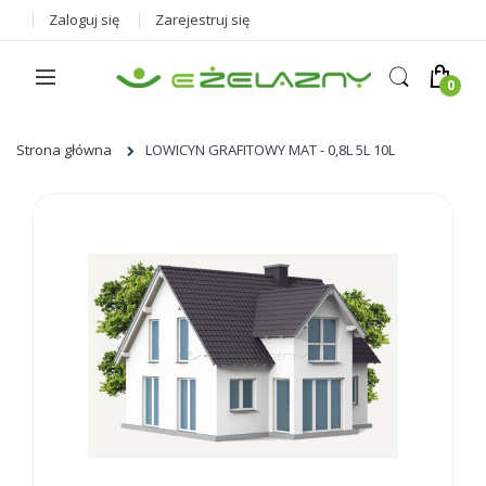
Zaloguj się
Zarejestruj się
Strona główna
LOWICYN GRAFITOWY MAT - 0,8L 5L 10L
Skip
to
the
end
of
the
images
gallery