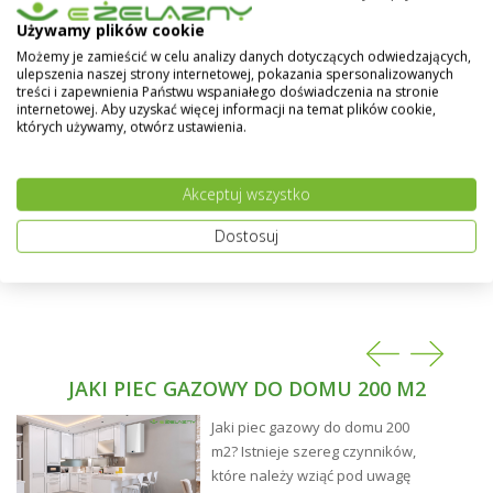
- pionowy/poziomy układ kanałów spalinowych,
Pokaż więcej
Używamy plików cookie
- ekonomizery w kanałach spalinowych,
Możemy je zamieścić w celu analizy danych dotyczących odwiedzających,
ulepszenia naszej strony internetowej, pokazania spersonalizowanych
- komora spalania w standardzie wyposażona w
treści i zapewnienia Państwu wspaniałego doświadczenia na stronie
katalizatory ceramiczne,
internetowej. Aby uzyskać więcej informacji na temat plików cookie,
których używamy, otwórz ustawienia.
- komora paleniskowa wyposażona w żeliwną dyszę,
doprowadzającą powietrze do procesu spalania,
redukującą emisje pyłów,
Akceptuj wszystko
- żeliwny ruszt,komfortowy system oddymiania
Dostosuj
komory paleniskowej,
- wymagana praca kotła ze zbiornikiem
akumulacyjnym (tzw. buforem),
- możliwość doposażenia kotła w sterownik oraz
wentylator wyciągowy (opcja za dopłatą).
JAKI PIEC GAZOWY DO DOMU 200 M2
Jaki piec gazowy do domu 200
m2? Istnieje szereg czynników,
które należy wziąć pod uwagę