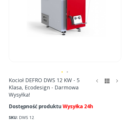
Skip
Kocioł DEFRO DWS 12 KW - 5
to
Klasa, Ecodesign - Darmowa
the
Wysyłka!
beginning
of
Dostępność produktu
Wysyłka 24h
the
images
SKU
DWS 12
gallery