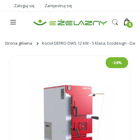
Zaloguj się
Zarejestruj się
Strona główna
Kocioł DEFRO DWS 12 kW - 5 klasa, Ecodesign - Dar
Skip
-24%
to
the
end
of
the
images
gallery