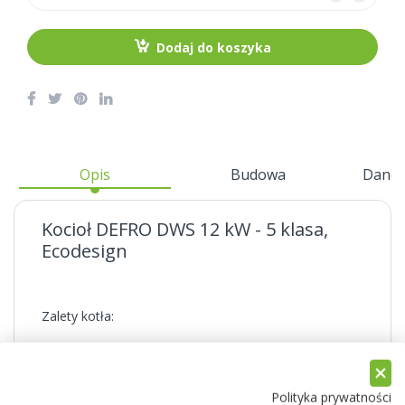
Dodaj do koszyka
Opis
Budowa
Dane 
Kocioł DEFRO DWS 12 kW - 5 klasa,
Ecodesign
Zalety kotła:
- kompaktowa budowa,
- prosty sposób czyszczenia wymiennika,
Polityka prywatności