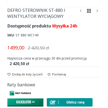
Skip
DEFRO STEROWNIK ST-880 I
to
WENTYLATOR WYCIĄGOWY
the
beginning
Dostępność produktu
Wysyłka 24h
of
the
SKU
ST 880 WC149
images
gallery
1499,00
2 420,50 zł
Najniższa cena w przeciągu 30 dni przed promocją:
2 420,50 zł
Dodaj do listy życzeń
Porównaj
Raty bankowe