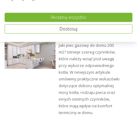
możliwość sterowania dwoma zaworami za pomocą
dodatkowych modułów ST-61 v4 lub ST-430 RS
Akceptuj wszystko
Sterownik ST 880 Tech wyposażony jest w :
Dostosuj
JAKI PIEC GAZOWY DO DOMU 200 M2
duży wyświetlacz graficzny ułatwiający obsługę sterownika
gałka impulsatora
Jaki piec gazowy do domu 200
czujnik temperatury CO
m2? Istnieje szereg czynników,
czujnik temperatury CWU
które należy wziąć pod uwagę
czujnik temperatury zaworu i powrotu
czujnik temperatury wylotu spalin
przy wyborze odpowiedniego
czujnik zewnętrzny (opcja dodatkowa)
kotła. W niniejszym artykule
kabel zasilający
omówimy praktyczne wskazówki
kable zasilający pompy
dotyczące doboru optymalnej
posiada zabezpieczenie temperaturowe (termik)
mocy kotła, rodzaju pieca oraz
obudowa panelowa pod zabudowę kotła lub w obudowie
innych istotnych czynników,
metalowej
które mają wpływ na komfort
termiczny w domu.