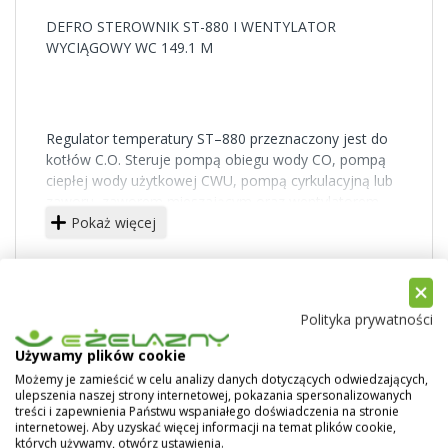
DEFRO STEROWNIK ST-880 I WENTYLATOR
WYCIĄGOWY WC 149.1 M
Regulator temperatury ST–880 przeznaczony jest do
kotłów C.O. Steruje pompą obiegu wody CO, pompą
ciepłej wody użytkowej CWU, pompą cyrkulacyjną lub
zaworu, zaworem mieszającym oraz wentylatorem.
Pokaż więcej
Sterownik St-880 współpracujące z wentylatorem:
sterowanie wentylatorem
sterownie siłownikiem zaworu mieszającego
sterowanie pompa CO
Polityka prywatności
sterowanie pompa CWU
sterowanie pompa dodatkowa
Używamy plików cookie
możliwość podłączenia regulatora pokojowego z
Możemy je zamieścić w celu analizy danych dotyczących odwiedzających,
komunikacja RS lub tradycyjna
ulepszenia naszej strony internetowej, pokazania spersonalizowanych
możliwość podłączenia modułu ST-65 GSM
treści i zapewnienia Państwu wspaniałego doświadczenia na stronie
internetowej. Aby uzyskać więcej informacji na temat plików cookie,
możliwość podłączenia modułu ST-505 ETHERNET
których używamy, otwórz ustawienia.