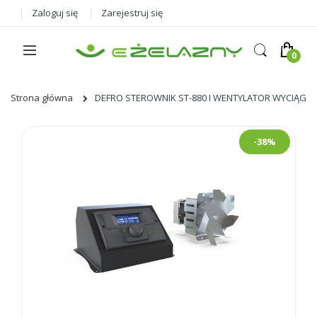
Zaloguj się
Zarejestruj się
Strona główna
DEFRO STEROWNIK ST-880 I WENTYLATOR WYCIĄGO
Skip
-38%
to
the
end
of
the
images
gallery