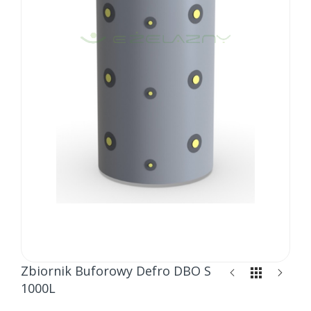
Skip
Zbiornik Buforowy Defro DBO S
to
1000L
the