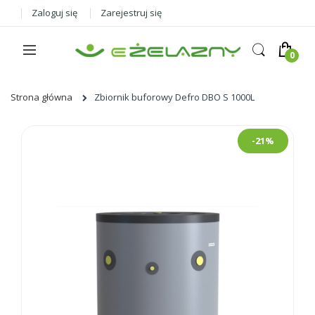
Zaloguj się
Zarejestruj się
Strona główna
Zbiornik buforowy Defro DBO S 1000L
Skip
-21%
to
the
end
of
the
images
gallery