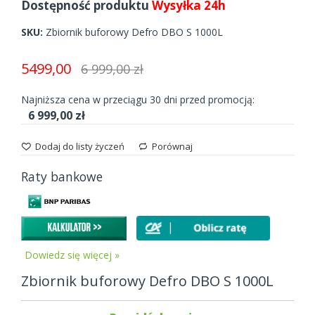
beginning
Dostępność produktu
Wysyłka 24h
of
the
SKU
Zbiornik buforowy Defro DBO S 1000L
images
gallery
5499,00
6 999,00 zł
Najniższa cena w przeciągu 30 dni przed promocją:
6 999,00 zł
Dodaj do listy życzeń
Porównaj
Raty bankowe
Dowiedz się więcej »
Zbiornik buforowy Defro DBO S 1000L