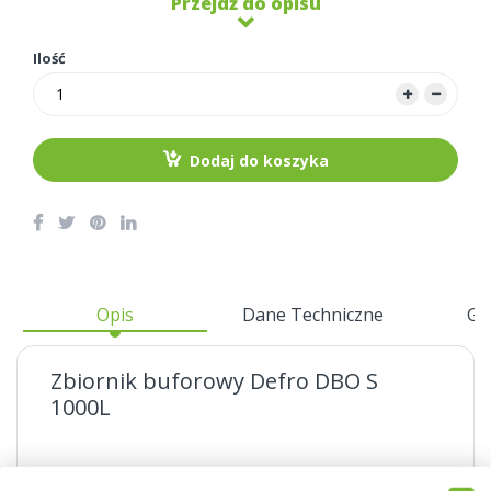
Przejdź do opisu
Ilość
Dodaj do koszyka
Opis
Dane Techniczne
Gw
Zbiornik buforowy Defro DBO S
1000L
Zbiornik akumulacyjny (bufor) DBO S (stojący)