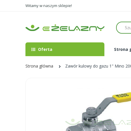
Witamy w naszym sklepie!
Szukaj
Oferta
Strona 
Strona główna
Zawór kulowy do gazu 1" Mino 20
Skip
to
the
end
of
the
images
gallery