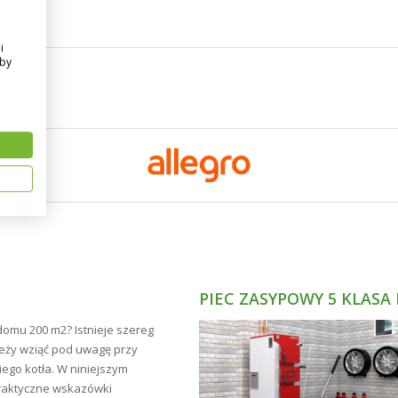
20 bar
i
od -40 do +60°C
Aby
PIEC ZASYPOWY 5 KLASA
domu 200 m2? Istnieje szereg
leży wziąć pod uwagę przy
go kotła. W niniejszym
raktyczne wskazówki