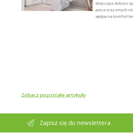
ym i
dotyczące doboru op
pieca oraz innych is
wpływ na komfort te
Zobacz pozostałe artykuły
Zapisz się do newslettera