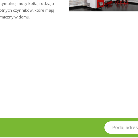
tymalnej mocy kotła, rodzaju
totnych czynników, które mają
rmiczny w domu.