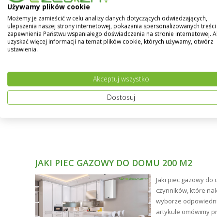
Używamy plików cookie
Ciśnienie robocze
Możemy je zamieścić w celu analizy danych dotyczących odwiedzających,
ulepszenia naszej strony internetowej, pokazania spersonalizowanych treści 
Temp. pracy
zapewnienia Państwu wspaniałego doświadczenia na stronie internetowej. 
uzyskać więcej informacji na temat plików cookie, których używamy, otwórz
ustawienia.
Akceptuj wszystko
Dostosuj
JAKI PIEC GAZOWY DO DOMU 200 M2
ne
Jaki piec gazowy do 
ści.
czynników, które na
tły
wyborze odpowiednie
artykule omówimy p