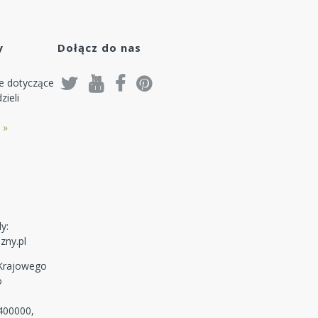
się
y
Dołącz do nas
je dotyczące
zieli
 »
y:
zny.pl
 Krajowego
o
400000,