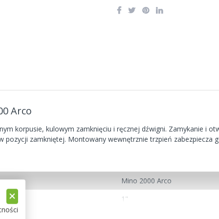
00 Arco
m korpusie, kulowym zamknięciu i ręcznej dźwigni. Zamykanie i otwi
w pozycji zamkniętej. Montowany wewnętrznie trzpień zabezpiecza
Mino 2000 Arco
1"
tności
Wewnętrzne