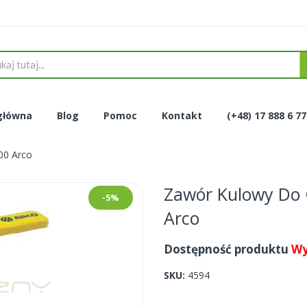
główna
Blog
Pomoc
Kontakt
(+48) 17 888 6 7
00 Arco
Zawór Kulowy Do 
-5%
Arco
Dostępność produktu
Wy
SKU
4594