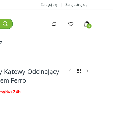
Zaloguj się
Zarejestruj się
77
y Kątowy Odcinający
iem Ferro
syłka 24h