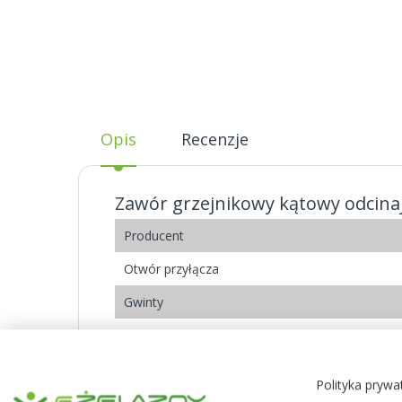
Opis
Recenzje
Zawór grzejnikowy kątowy odcinaj
Producent
Otwór przyłącza
Gwinty
Ciśnienie robocze
Temp. pracy
Polityka prywa
Pokaż więcej