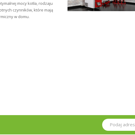
tymalnej mocy kotła, rodzaju
totnych czynników, które mają
rmiczny w domu.