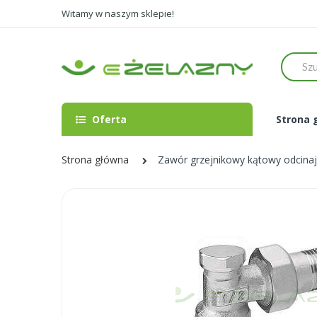
Witamy w naszym sklepie!
Szukaj
Oferta
Strona 
Strona główna
Zawór grzejnikowy kątowy odcinaj
Skip
to
the
end
of
the
images
gallery