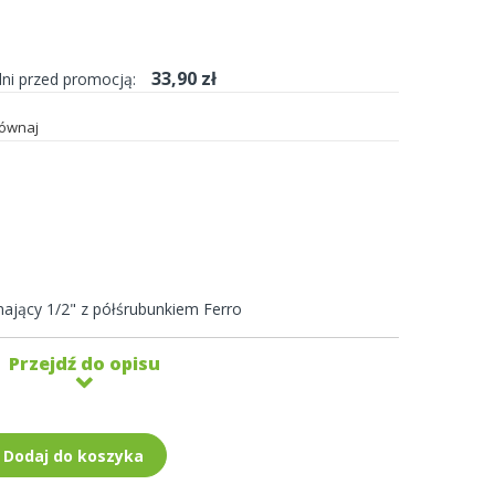
33,90 zł
dni przed promocją:
ównaj
ający 1/2" z półśrubunkiem Ferro
Przejdź do opisu
Dodaj do koszyka