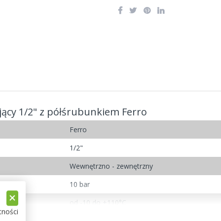
ący 1/2" z półśrubunkiem Ferro
Ferro
1/2"
Wewnętrzno - zewnętrzny
10 bar
od -10 do +110°C
tności