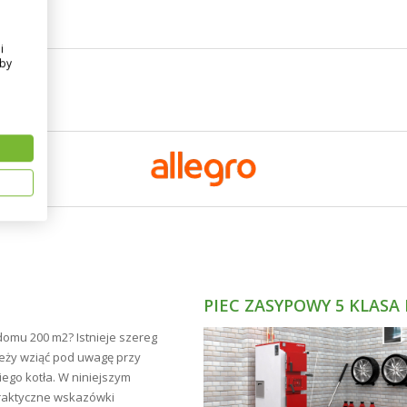
i
Aby
PIEC ZASYPOWY 5 KLASA
domu 200 m2? Istnieje szereg
leży wziąć pod uwagę przy
go kotła. W niniejszym
raktyczne wskazówki