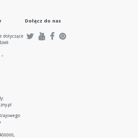
się
y
Dołącz do nas
je dotyczące
zieli
 »
y:
zny.pl
 Krajowego
o
400000,