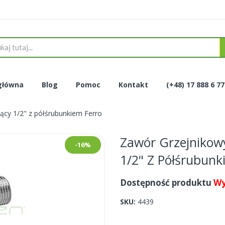
główna
Blog
Pomoc
Kontakt
(+48) 17 888 6 7
ący 1/2" z półśrubunkiem Ferro
Zawór Grzejnikow
-16%
1/2" Z Półśrubunk
Dostępność produktu
Wy
SKU
4439