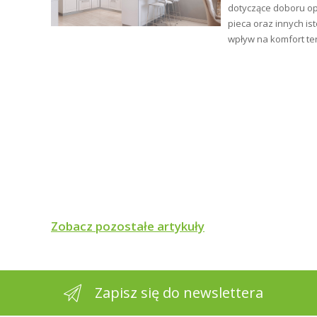
ym i
dotyczące doboru op
pieca oraz innych is
wpływ na komfort te
Zobacz pozostałe artykuły
Zapisz się do newslettera