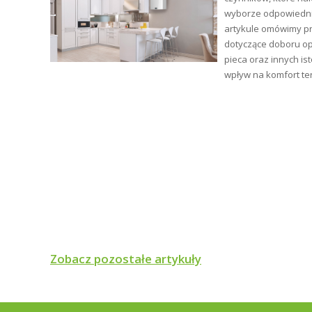
tły
wyborze odpowiednie
artykule omówimy p
ym i
dotyczące doboru op
pieca oraz innych is
wpływ na komfort te
Zobacz pozostałe artykuły