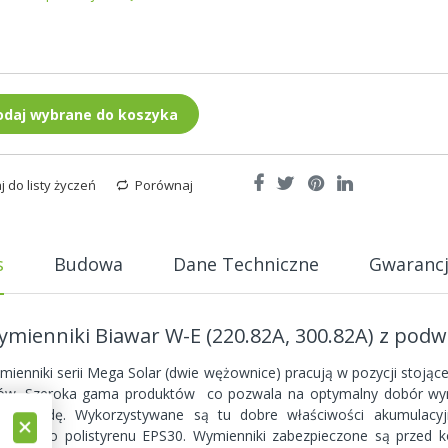
nych
odaj wybrane do koszyka
 do listy życzeń
Porównaj
s
Budowa
Dane Techniczne
Gwaranc
mienniki Biawar W-E (220.82A, 300.82A) z podw
mienniki serii Mega Solar (dwie wężownice) pracują w pozycji stoją
trów. Szeroka gama produktów co pozwala na optymalny dobór wy
epłą wodę. Wykorzystywane są tu dobre właściwości akumulacyj
ecjalnego polistyrenu EPS30. Wymienniki zabezpieczone są przed