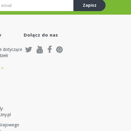
Zapisz
się
y
Dołącz do nas
je dotyczące
zieli
 »
y:
zny.pl
 Krajowego
o