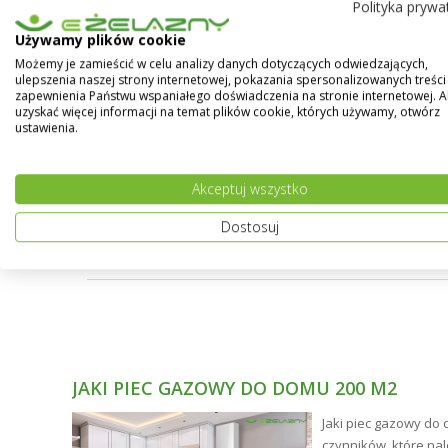
Polityka prywa
Po
el
Używamy plików cookie
mie
Możemy je zamieścić w celu analizy danych dotyczących odwiedzających,
ulepszenia naszej strony internetowej, pokazania spersonalizowanych treści 
zapewnienia Państwu wspaniałego doświadczenia na stronie internetowej. 
uzyskać więcej informacji na temat plików cookie, których używamy, otwórz
ustawienia.
Akceptuj wszystko
Dostosuj
JAKI PIEC GAZOWY DO DOMU 200 M2
ne
Jaki piec gazowy do 
ści.
czynników, które na