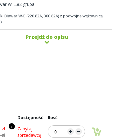
war W-E.82 grupa
i Biawar W-E (220.82A, 300.82A) z podwójną wężownicą
)
Przejdź do opisu
Dostępność
Ilość
i
 zł
Zapytaj
 zł
sprzedawcę