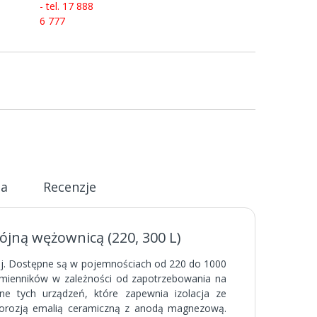
- tel. 17 888
6 777
ja
Recenzje
ójną wężownicą (220, 300 L)
cej. Dostępne są w pojemnościach od 220 do 1000
mienników w zależności od zapotrzebowania na
ne tych urządzeń, które zapewnia izolacja ze
 korozją emalią ceramiczną z anodą magnezową.