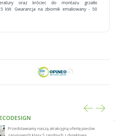
ratury oraz króciec do montażu grzałki
,5 kW. Gwarancja na zbiornik emaliowany - 50
 ECODESIGN
JAKIE 
NAJLEP
Przedstawiamy naszą atrakcyjną ofertę pieców
zasypowych klasy 5 zgodnych z dyrektywą