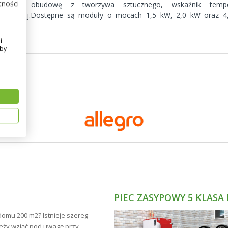
tności
siadają obudowę z tworzywa sztucznego, wskaźnik tempe
ektrycznej.Dostępne są moduły o mocach 1,5 kW, 2,0 kW oraz 4
sięcy.
i
Aby
PIEC ZASYPOWY 5 KLASA
domu 200 m2? Istnieje szereg
leży wziąć pod uwagę przy