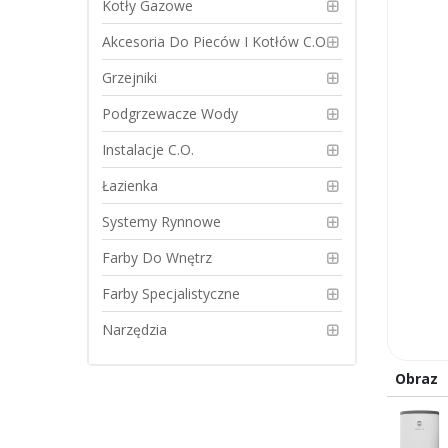
Kotły Gazowe
Akcesoria Do Pieców I Kotłów C.O.
Grzejniki
Podgrzewacze Wody
Instalacje C.O.
Łazienka
Systemy Rynnowe
Farby Do Wnętrz
Farby Specjalistyczne
Narzędzia
Skip
Obraz
to
Elementy
the
produkt
beginning