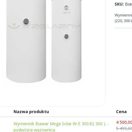
SKU
Bia
Wymiennik
(220, 300 L
Nazwa produktu
Cena
4 500,00
Wymiennik Biawar Mega Solar W-E 300.82 300 L -
ów
5 499,00
podwójna wężownica