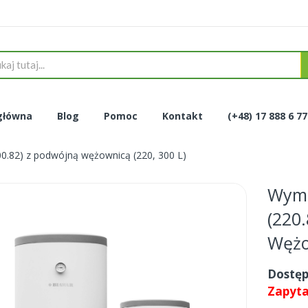
główna
Blog
Pomoc
Kontakt
(+48) 17 888 6 7
00.82) z podwójną wężownicą (220, 300 L)
Wymi
(220
Wężo
Dostęp
Zapytaj