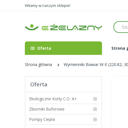
Witamy w naszym sklepie!
Szukaj
Oferta
Strona 
Strona główna
Wymienniki Biawar W-E (220.82, 3
Skip
Oferta
to
the
end
Ekologiczne Kotły C.O. A+
of
the
Zbiorniki Buforowe
images
Pompy Ciepła
gallery