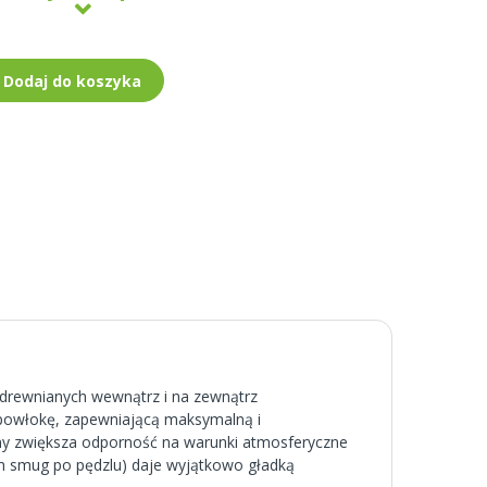
Dodaj do koszyka
 drewnianych wewnątrz i na zewnątrz
ą powłokę, zapewniającą maksymalną i
ny zwiększa odporność na warunki atmosferyczne
ch smug po pędzlu) daje wyjątkowo gładką