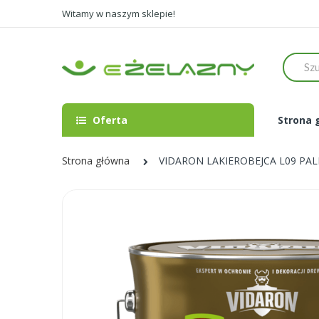
Witamy w naszym sklepie!
Szukaj
Oferta
Strona 
Strona główna
VIDARON LAKIEROBEJCA L09 PALI
Skip
to
the
end
of
the
images
gallery