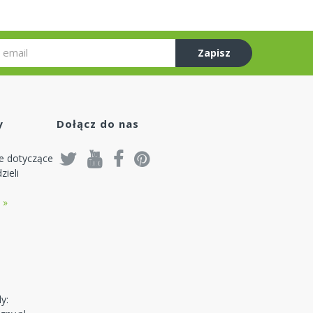
Zapisz
się
y
Dołącz do nas
je dotyczące
zieli
 »
y: