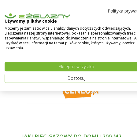
powłokę, która utrudnia osiadanie kurzu i brudu.
Polityka prywa
PROMOCJA opakowań 2,5L - CENA
Używamy plików cookie
Możemy je zamieścić w celu analizy danych dotyczących odwiedzających,
Pokaż więcej
ulepszenia naszej strony internetowej, pokazania spersonalizowanych treści 
zapewnienia Państwu wspaniałego doświadczenia na stronie internetowej. 
uzyskać więcej informacji na temat plików cookie, których używamy, otwórz
ustawienia.
Akceptuj wszystko
Dostosuj
JAKI PIEC GAZOWY DO DOMU 200 M2