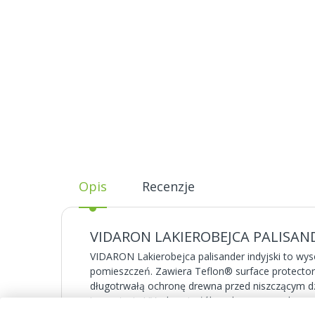
Opis
Recenzje
VIDARON LAKIEROBEJCA PALISANDE
VIDARON Lakierobejca palisander indyjski to wys
pomieszczeń. Zawiera Teflon® surface protector,
długotrwałą ochronę drewna przed niszczącym d
i promienie UV, chroni włókna drewna przed rozp