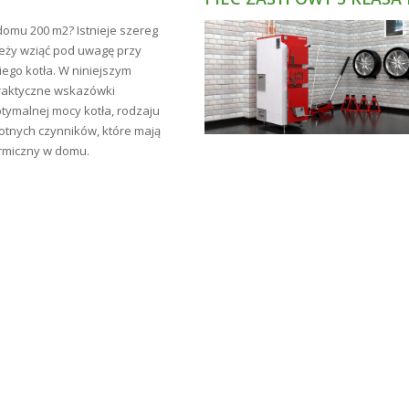
domu 200 m2? Istnieje szereg
leży wziąć pod uwagę przy
go kotła. W niniejszym
raktyczne wskazówki
tymalnej mocy kotła, rodzaju
totnych czynników, które mają
rmiczny w domu.