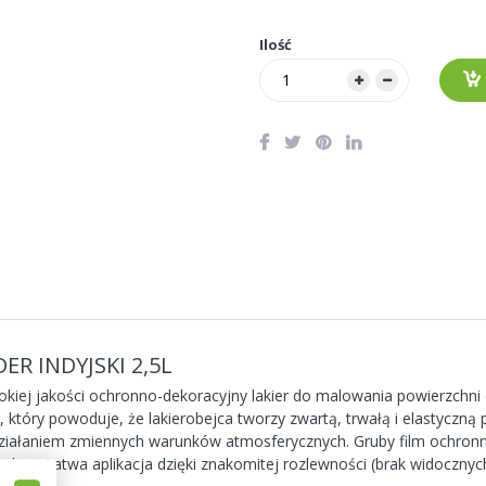
Ilość
R INDYJSKI 2,5L
okiej jakości ochronno-dekoracyjny lakier do malowania powierzchni
 który powoduje, że lakierobejca tworzy zwartą, trwałą i elastyczn
ziałaniem zmiennych warunków atmosferycznych. Gruby film ochron
adem. Łatwa aplikacja dzięki znakomitej rozlewności (brak widoczny