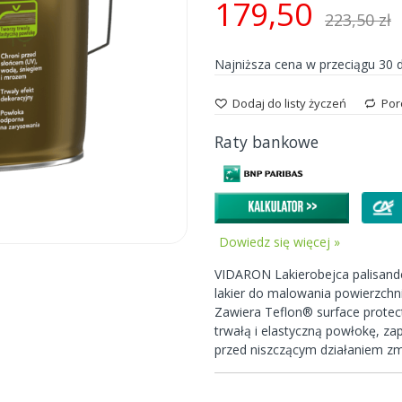
179,50
223,50 zł
Najniższa cena w przeciągu 30 
Dodaj do listy życzeń
Por
Raty bankowe
Dowiedz się więcej »
VIDARON Lakierobejca palisande
lakier do malowania powierzchn
Zawiera Teflon® surface protect
trwałą i elastyczną powłokę, z
przed niszczącym działaniem z