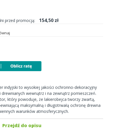
154,50 zł
dni przed promocją:
ównaj
r indyjski to wysokiej jakości ochronno-dekoracyjny
i drewnianych wewnątrz i na zewnątrz pomieszczeń.
or, który powoduje, że lakierobejca tworzy zwartą,
apewniającą maksymalną i długotrwałą ochronę drewna
miennych warunków atmosferycznych.
Przejdź do opisu