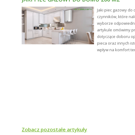
ne
Jaki piec gazowy do 
ści.
czynników, które na
tły
wyborze odpowiednie
artykule omówimy p
ym i
dotyczące doboru op
pieca oraz innych is
wpływ na komfort te
Zobacz pozostałe artykuły