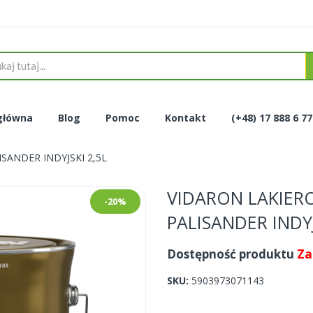
główna
Blog
Pomoc
Kontakt
(+48) 17 888 6 7
SANDER INDYJSKI 2,5L
VIDARON LAKIERO
-20%
PALISANDER INDYJ
Dostępność produktu
Za
SKU
5903973071143