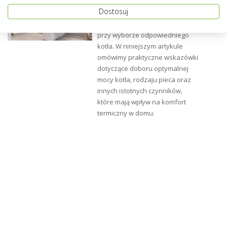
Jaki piec gazowy do domu 200
Dostosuj
m2? Istnieje szereg czynników,
które należy wziąć pod uwagę
przy wyborze odpowiedniego
kotła. W niniejszym artykule
omówimy praktyczne wskazówki
dotyczące doboru optymalnej
mocy kotła, rodzaju pieca oraz
innych istotnych czynników,
które mają wpływ na komfort
termiczny w domu.