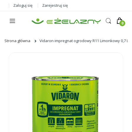
Zaloguj się
Zarejestruj się
Strona główna
Vidaron impregnat ogrodowy R11 Limonkowy 0,7 L
Skip
to
the
end
of
the
images
gallery