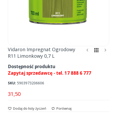
Skip
Vidaron Impregnat Ogrodowy
to
R11 Limonkowy 0,7 L
the
beginning
Dostępność produktu
of
Zapytaj sprzedawcę - tel. 17 888 6 777
the
images
SKU
5903973206606
gallery
31,50
Dodaj do listy życzeń
Porównaj