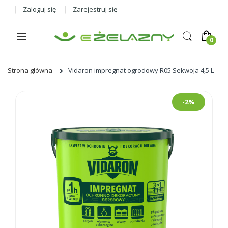
Zaloguj się
Zarejestruj się
Strona główna
Vidaron impregnat ogrodowy R05 Sekwoja 4,5 L
Skip
-2%
to
the
end
of
the
images
gallery