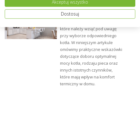
Akceptuj wszystko
JAKI PIEC GAZOWY DO DOMU 200 M2
Dostosuj
Jaki piec gazowy do domu 200
m2? Istnieje szereg czynników,
które należy wziąć pod uwagę
przy wyborze odpowiedniego
kotła. W niniejszym artykule
omówimy praktyczne wskazówki
dotyczące doboru optymalnej
mocy kotła, rodzaju pieca oraz
innych istotnych czynników,
które mają wpływ na komfort
termiczny w domu.