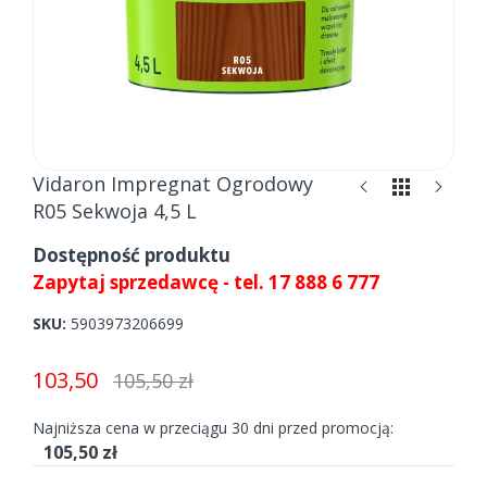
Skip
Vidaron Impregnat Ogrodowy
to
R05 Sekwoja 4,5 L
the
beginning
Dostępność produktu
of
Zapytaj sprzedawcę - tel. 17 888 6 777
the
images
SKU
5903973206699
gallery
103,50
105,50 zł
Najniższa cena w przeciągu 30 dni przed promocją:
105,50 zł