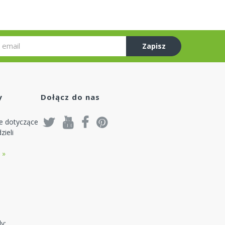
Zapisz
się
y
Dołącz do nas
je dotyczące
zieli
 »
y: