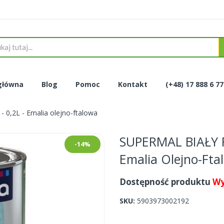
główna
Blog
Pomoc
Kontakt
(+48) 17 888 6 7
0,2L - Emalia olejno-ftalowa
SUPERMAL BIAŁY RA
-14%
Emalia Olejno-Fta
Dostępność produktu
Wy
SKU
5903973002192