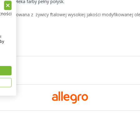
ch. Powłeka farby pełny połysk.
tności
st produkowana z żywicy ftalowej wysokiej jakości modyfikowanej ol
gmentów.
i
Aby