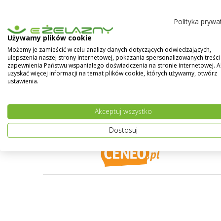
przyczepną do podłoża i powłok farb podkładowy
Polityka prywa
SUPERMAL biały 0.2L - Emalia olejno-ftalowa je
dodatkiem sykatyw, środków pomocniczych i pi
Używamy plików cookie
Możemy je zamieścić w celu analizy danych dotyczących odwiedzających,
Pokaż więcej
ulepszenia naszej strony internetowej, pokazania spersonalizowanych treści 
zapewnienia Państwu wspaniałego doświadczenia na stronie internetowej. 
uzyskać więcej informacji na temat plików cookie, których używamy, otwórz
ustawienia.
Akceptuj wszystko
Dostosuj