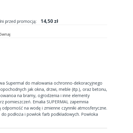
14,50 zł
dni przed promocją:
ównaj
lowa Supermal do malowania ochronno-dekoracyjnego
pochodnych jak okna, drzwi, meble (itp.), oraz betonu,
osowanoa na bramy, ogrodzenia i inne elementy
trz pomieszczeń. Emalia SUPERMAL zapemnia
dporność na wodę i zmienne czynniki atmosferyczne.
ą do podłoża i powłok farb podkładowych. Powłoka