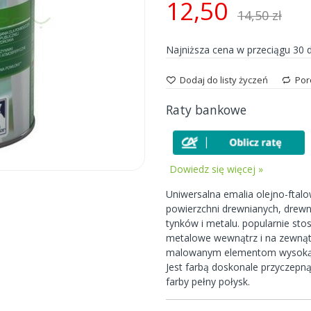
12,50
14,50 zł
Najniższa cena w przeciągu 30 
Dodaj do listy życzeń
Por
Raty bankowe
Dowiedz się więcej »
Uniwersalna emalia olejno-fta
powierzchni drewnianych, drewno
tynków i metalu. popularnie st
metalowe wewnątrz i na zewną
malowanym elementom wysoką o
Jest farbą doskonale przyczepn
farby pełny połysk.