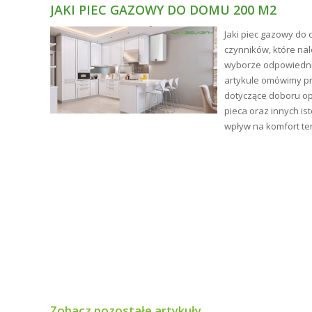
JAKI PIEC GAZOWY DO DOMU 200 M2
ne
Jaki piec gazowy do 
ści.
czynników, które na
tły
wyborze odpowiednie
artykule omówimy p
ym i
dotyczące doboru op
pieca oraz innych is
wpływ na komfort te
Opakowanie
Wydajność
Okres gwarancji
Zobacz pozostałe artykuły