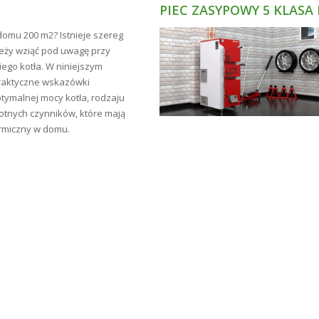
PIEC ZASYPOWY 5 KLASA
domu 200 m2? Istnieje szereg
leży wziąć pod uwagę przy
go kotła. W niniejszym
raktyczne wskazówki
tymalnej mocy kotła, rodzaju
totnych czynników, które mają
rmiczny w domu.
0,2 L
Przy jednokrotnym malowaniu do 16m²/L
24 miesiące od daty produkcji