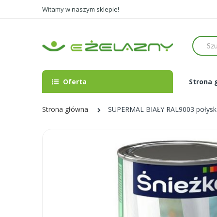
Witamy w naszym sklepie!
Szukaj
Oferta
Strona 
Strona główna
SUPERMAL BIAŁY RAL9003 połysk - 
Skip
to
the
end
of
the
images
gallery