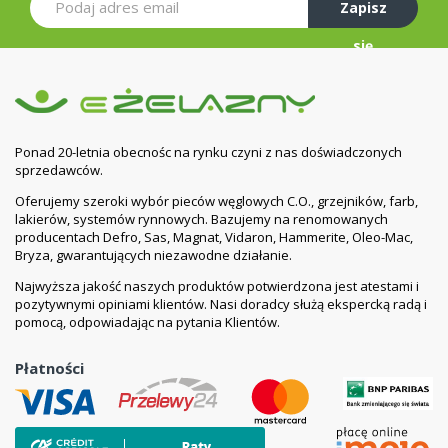
Zapisz
Producent
Sarsil Klinkier
się
Pojemnośc opakowania
1L
Waga
0.8 Kg
Rozcieńczanie
nie rozcieńcza się
Ponad 20-letnia obecnośc na rynku czyni z nas doświadczonych
sprzedawców.
Oferujemy szeroki wybór pieców węglowych C.O., grzejników, farb,
lakierów, systemów rynnowych. Bazujemy na renomowanych
producentach Defro, Sas, Magnat, Vidaron, Hammerite, Oleo-Mac,
Bryza, gwarantujących niezawodne działanie.
Najwyższa jakość naszych produktów potwierdzona jest atestami i
pozytywnymi opiniami klientów. Nasi doradcy służą ekspercką radą i
pomocą, odpowiadając na pytania Klientów.
Płatności