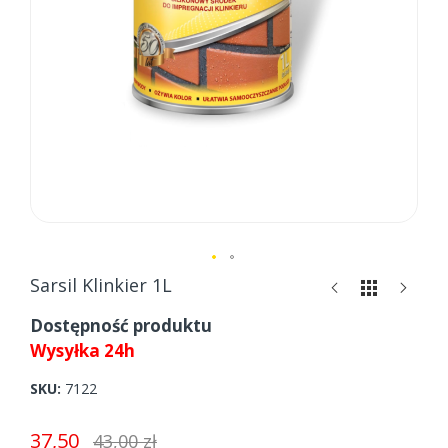
Skip
Sarsil Klinkier 1L
to
Dostępność produktu
the
beginning
Wysyłka 24h
of
the
SKU
7122
images
gallery
37,50
43,00 zł