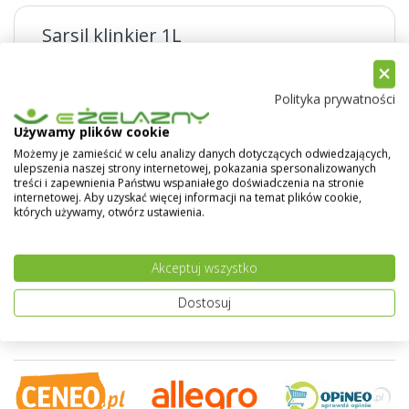
Sarsil klinkier 1L
Sarsil klinkier 1L
to silikonowy preparat do
impregnacji klinkieru (cegły, płytek) wewnątrz i na
Polityka prywatności
zewnątrz. Nowoczesna receptura
SARSIL klinkier
sprawia że preparat penetruje powierzchnię klinkieru
Używamy plików cookie
tworząc w ten sposób warstwę ochronną, odporną na
Możemy je zamieścić w celu analizy danych dotyczących odwiedzających,
warunki atmosferyczne, promieniowanie UV oraz wiele
ulepszenia naszej strony internetowej, pokazania spersonalizowanych
treści i zapewnienia Państwu wspaniałego doświadczenia na stronie
czynników chemicznych, zachowując tym samym
internetowej. Aby uzyskać więcej informacji na temat plików cookie,
paroprzepuszczalność podłoża. Sarsil Klinkier zwiększa
których używamy, otwórz ustawienia.
mrozoodporność,uszlachetnia powierzchnię i
Pokaż więcej
intensyfikuje barwę, impregnuje powierzchnie klinkieru
nadając jej własności hydrofobowe, co redukuje
Akceptuj wszystko
skłonność do zabrudzeń i ułatwia samooczyszczanie
elewacji pod wpływem opadów atmosferycznych, oraz
Dostosuj
ułatwia czyszczenie klinkieru po wykonaniu
spoinowania.