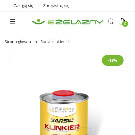
Zaloguj się
Zarejestruj się
Strona główna
Sarsil klinkier 1L
Skip
-13%
to
the
end
of
the
images
gallery