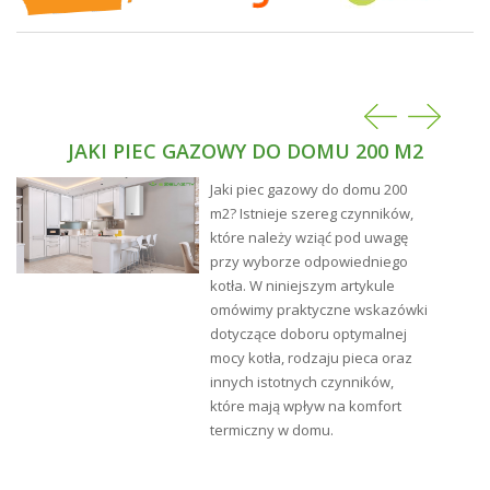
JAKI PIEC GAZOWY DO DOMU 200 M2
Jaki piec gazowy do domu 200
m2? Istnieje szereg czynników,
które należy wziąć pod uwagę
przy wyborze odpowiedniego
Przygotowanie podłoża
Klinkier przeznaczony do impregnacji należy dokładnie
kotła. W niniejszym artykule
oczyścić. Aby usunąć trudne zabrudzenia, zaleca się
omówimy praktyczne wskazówki
użycie środka chemicznego
SARSIL® czyścik
.
dotyczące doboru optymalnej
SARSIL klinkier
należy nanosić na suchą powierzchnię
mocy kotła, rodzaju pieca oraz
podczas suchej, bezdeszczowej pogody w
innych istotnych czynników,
temperaturach od +5 do +30 °C. W przypadku
które mają wpływ na komfort
impregnacji klinkieru przed jego spoinowaniem,
termiczny w domu.
impregnację spoin wykonać po ich całkowitym
wyschnięciu. Przed przystąpieniem do impregnacji