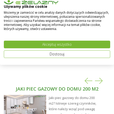
przemysłowymi. Zalecana jest szczególnie do
Pokaż więcej
malowania dachów, rynien, parapetów. Tworzy
Używamy plików cookie
elastyczną powłokę odporną na zmienne warunki
Możemy je zamieścić w celu analizy danych dotyczących odwiedzających,
atmosferyczne.
ulepszenia naszej strony internetowej, pokazania spersonalizowanych
treści i zapewnienia Państwu wspaniałego doświadczenia na stronie
internetowej. Aby uzyskać więcej informacji na temat plików cookie,
których używamy, otwórz ustawienia.
Akceptuj wszystko
Dostosuj
Sposób użycia:
Podłoże przeznaczone do malowania powinno być
trwałe, czyste, suche, dokładnie odtłuszczone i bez
JAKI PIEC GAZOWY DO DOMU 200 M2
śladów korozji.
Powierzchnie blachy ocynkowanej przemyć wodą z
Jaki piec gazowy do domu 200
niewielkim dodatkiem łagodnego środka myjącego
m2? Istnieje szereg czynników,
Emulsol RN-1, a następnie spłukać czystą wodą i
które należy wziąć pod uwagę
wysuszyć.