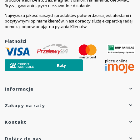
Data
24 miesiące
Bryza, gwarantujących niezawodne działanie.
ważności
Najwyższa jakość naszych produktów potwierdzona jest atestami i
pozytywnymi opiniami klientów. Nasi doradcy służą ekspercką radą i
pomocą, odpowiadając na pytania Klientów.
Płatności
Informacje
Zakupy na raty
Kontakt
Dołącz do nas