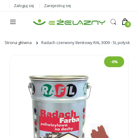
Zaloguj się
Zarejestruj się
Strona główna
Radach czerwony tlenkowy RAL 3009 - 5L połysk
Skip
-6%
to
the
end
of
the
images
gallery