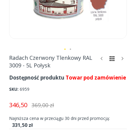
Skip
Radach Czerwony Tlenkowy RAL
to
3009 - 5L Połysk
the
beginning
Dostępność produktu
Towar pod zamówienie
of
the
SKU
6959
images
gallery
346,50
369,00 zł
Najniższa cena w przeciągu 30 dni przed promocją:
331,50 zł