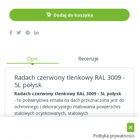
Dodaj do koszyka
Opis
Recenzje
Radach czerwony tlenkowy RAL 3009 -
5L połysk
Radach czerwony tlenkowy RAL 3009 - 5L połysk
- to poliwinylowa emalia na dach przeznaczona jest do
ochronnego i dekoracyjnego malowania powierzchni
stalowych ocynkowanych, stalowych
fosforanowanych, aluminiowych, betonu. Nadaje się
również do renowacji starych powłok, zarówno na
blachach ocynkowanych, jak i powlekanych metodami
Polityka prywatności