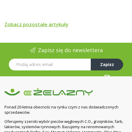
wysokich temperatur, np. podczas intensywnych
letnich upałów. W takich warunkach, zawarty w farbie
rozcieńczalnik szybko odparowuje, pogarszając
zdolność farby do rozlewania się po malowanej
Zobacz pozostałe artykuły
powierzchni, co może być przyczyną powstawania
wad powłoki, negatywnie wpływających na jej
trwałość i efekt dekoracyjny.
- Zaleca się malować pędzlem z miękkim włosiem i
Zapisz się do newslettera
unikać wielokrotnego pociągania pędzlem w jednym
miejscu, co może prowadzić do rozmiękczania
poprzedniej warstwy farby.
Zapisz
się
Producent
Rafil
Kolor
czerwony tlenkowy RAL 3009 -
Radach
połysk
Ponad 20-letnia obecnośc na rynku czyni z nas doświadczonych
Pojemność
5L
sprzedawców.
Oferujemy szeroki wybór pieców węglowych C.O., grzejników, farb,
2
Wydajność
< 12m
lakierów, systemów rynnowych. Bazujemy na renomowanych
producentach Defro, Sas, Magnat, Vidaron, Hammerite, Oleo-Mac,