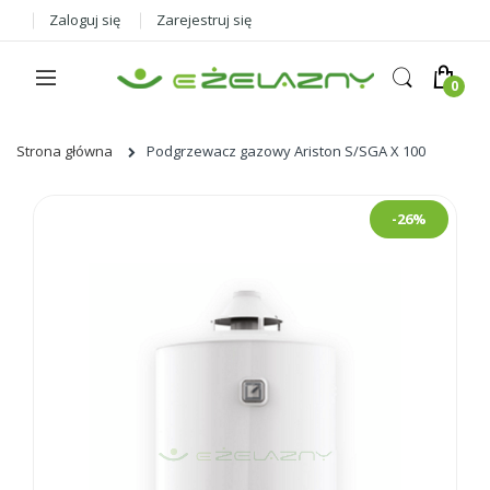
Zaloguj się
Zarejestruj się
Strona główna
Podgrzewacz gazowy Ariston S/SGA X 100
Skip
-26%
to
the
end
of
the
images
gallery