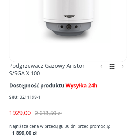
Skip
Podgrzewacz Gazowy Ariston
to
S/SGA X 100
the
beginning
Dostępność produktu
Wysyłka 24h
of
the
SKU
3211199-1
images
gallery
1929,00
2 613,50 zł
Najniższa cena w przeciągu 30 dni przed promocją:
1 899,00 zł