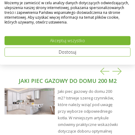
- Zbiornik wewnętrzny wykonany ze specjalnej grubej
Możemy je zamieścić w celu analizy danych dotyczących odwiedzających,
blachy stalowej pokrytej warstwą szklistej emalii
ulepszenia naszej strony internetowej, pokazania spersonalizowanych
treści i zapewnienia Państwu wspaniałego doświadczenia na stronie
tytanowej
internetowej. Aby uzyskać więcej informacji na temat plików cookie,
których używamy, otwórz ustawienia.
- Dodatkowe aktywne zabezpieczenie antykorozyjne -
ochronna anoda magnezowa o znacznych rozmiarach
Akceptuj wszystko
- Niezwykle efektywna izolacja zbiornika wykonana z
gęstej pianki poliuretanowej - eliminuje straty ciepła
Dostosuj
do minimum
- Zewnętrzna regulacja temperatury w zakresie 40 do
72°C
JAKI PIEC GAZOWY DO DOMU 200 M2
- Termometr
Jaki piec gazowy do domu 200
- Zabezpieczenie przed nadmiernym wzrostem
temperatury
m2? Istnieje szereg czynników,
które należy wziąć pod uwagę
- Zabezpieczenie przed zanikiem ciągu kominowego -
przy wyborze odpowiedniego
sonda spalin
kotła. W niniejszym artykule
omówimy praktyczne wskazówki
- Uniwersalny palnik ze stali nierdzewnej
dotyczące doboru optymalnej