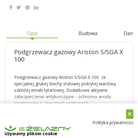
Opis
Budowa
Dane 
Podgrzewacz gazowy Ariston S/SGA X
100
Podgrzewacz gazowy Ariston S/SGA X 100 ze
specjalnej grubej blachy stalowej pokrytej warstwą
szklistej emalii tytanowej. Dodatkowe aktywne
zabezpieczenie antykorozyjne - ochronna anoda
magnezowa o znacznych rozmiarach.
Pokaż więcej
Charakterystyka:
Polityka prywatności
Używamy plików cookie