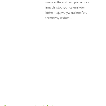
- Urządzenie fabrycznie przystosowane do spalania
mocy kotła, rodzaju pieca oraz
gazu GZ 50, możliwość dostosowania do spalania
innych istotnych czynników,
gazu GZ 35 lub gazu płynnego
które mają wpływ na komfort
termiczny w domu.
- Urządzenie zapalane na " świeczkę"
- niski poziom emisji NOx: zgodny z ErP 26.09.2018