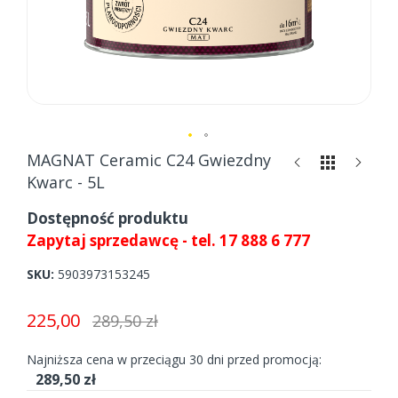
Skip
MAGNAT Ceramic C24 Gwiezdny
to
Kwarc - 5L
the
beginning
Dostępność produktu
of
Zapytaj sprzedawcę - tel. 17 888 6 777
the
images
SKU
5903973153245
gallery
225,00
289,50 zł
Najniższa cena w przeciągu 30 dni przed promocją:
289,50 zł