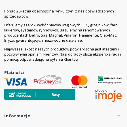
oraz źle przyczepne do podłoża warstwy starej farby
usunąć. Dobrej jakości powłoki farb emulsyjnych umyć
Ponad 20-letnia obecnośc na rynku czyni z nas doświadczonych
wodą z dodatkiem mydła malarskiego. Nierówności
sprzedawców.
oraz spękania wyrównać odpowiednią wewnętrzną
Oferujemy szeroki wybór pieców węglowych C.O., grzejników, farb,
masą szpachlową ACRYL-PUTZ® i pomalować farbą
lakierów, systemów rynnowych. Bazujemy na renomowanych
gruntującą. Plamy z zacieków wodnych, nikotyny, oleju
producentach Defro, Sas, Magnat, Vidaron, Hammerite, Oleo-Mac,
zamalować farbą Śnieżka ZACIEKI-PLAMY. Podłoża
Bryza, gwarantujących niezawodne działanie.
luźno związane, mocno chłonne i skredowane
Najwyższa jakość naszych produktów potwierdzona jest atestami i
zagruntować odpowiednim preparatem ACRYL-
pozytywnymi opiniami klientów. Nasi doradcy służą ekspercką radą i
PUTZ®. Tapety z włókna szklanego malować
pomocą, odpowiadając na pytania Klientów.
bezpośrednio farbą lub zastosować się do innych
zaleceń ich producenta. Nowe elementy metalowe
Płatności
zabezpieczyć farbą antykorozyjną. Należy pamiętać,
że właściwe przygotowanie podłoża i użycie
zalecanych narzędzi przyczynia się do uzyskania
wysokiej wydajności farby.
Malowanie:
Farbę dokładnie wymieszać, nie rozcieńczać wodą. Nie
Informacje
należy dodawać wapna oraz mieszać z farbami
emulsyjnymi innego typu. Nakładać dwie warstwy