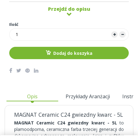
Przejdź do opisu
Ilość
Dodaj do koszyka
Opis
Przykłady Aranżacji
Instru
MAGNAT Ceramic C24 gwiezdny kwarc - 5L
MAGNAT Ceramic C24 gwiezdny kwarc - 5L
to
plamoodporna, ceramiczna farba trzeciej generacji do
dekoracyjno-ochronnego malowania ścian i sufitów