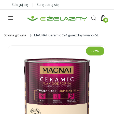
Zaloguj się
Zarejestruj się
Strona główna
MAGNAT Ceramic C24 gwiezdny kwarc - 5L
Skip
-22%
to
the
end
of
the
images
gallery