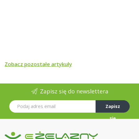
Zobacz pozostałe artykuły
SPOSÓB STOSOWANIA :
Przygotowanie Podłoża:
Podłoże przeznaczone do malowania powinno być
Zapisz się do newslettera
wysezonowane, trwałe, suche, czyste, bez kurzu,
zatłuszczeń i rdzy. Powierzchnie nowe zależnie od
Zapisz
rodzaju podłoża powinny być zagruntowane
właściwym dla nich gruntem. Ściany i sufity
się
wyszpachlowane lub pokryte bardzo intensywnym
kolorem pomalować farbą gruntującą MAGNAT.
Powłoki farb klejowych, wapiennych, łuszczące się