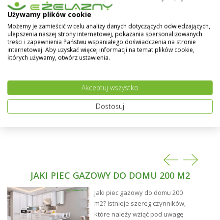
termoplastyczną powłokę z połyskiem, w pełni
Pokaż więcej
Używamy plików cookie
odporną na wilgoć i czynniki atmosferyczne (kwaśne
deszcze, promienie UV), środowisko słabo kwaśne i
Możemy je zamieścić w celu analizy danych dotyczących odwiedzających,
ulepszenia naszej strony internetowej, pokazania spersonalizowanych
słabo alkaliczne. Można nią malować elementy
treści i zapewnienia Państwu wspaniałego doświadczenia na stronie
stalowe, aluminiowe, oraz z drewna i materiałów
internetowej. Aby uzyskać więcej informacji na temat plików cookie,
drewnopochodnych jak również tynku i betonu.
których używamy, otwórz ustawienia.
Akceptuj wszystko
Dostosuj
JAKI PIEC GAZOWY DO DOMU 200 M2
Jaki piec gazowy do domu 200
m2? Istnieje szereg czynników,
które należy wziąć pod uwagę