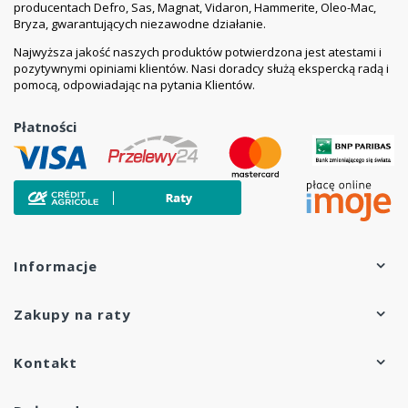
chroniącym przed rozwojem szkodliwych
producentach Defro, Sas, Magnat, Vidaron, Hammerite, Oleo-Mac,
Bryza, gwarantujących niezawodne działanie.
mikroorganizmów.
Powierzchnie uprzednio pomalowane farbami z grupy
Najwyższa jakość naszych produktów potwierdzona jest atestami i
LOWICYN mogą być bezpośrednio malowane farbą
pozytywnymi opiniami klientów. Nasi doradcy służą ekspercką radą i
LOWICYN-SX.
pomocą, odpowiadając na pytania Klientów.
UWAGA
: Stosować
rozcieńczalnik do wyrobów
Płatności
poliwinylowych i chlorokauczukowych
ogólnego
stosowania POLIFARB ŁÓDŹ. Nie stosować innych,
rozcieńczalników o nieodpowiednim składzie.
- Czas sezonowania powłoki przed nałożeniem
następnej warstwy: Kolejną warstwę farby można
nakładać po wyschnięciu poprzedniej do co najmniej 1
Informacje
stopnia (po ok. 2 godz. w temp. 20ºC) lub w dowolnie
dłuższym czasie. W przypadku malowania
powierzchni takich jak: stal, aluminium, drewno,
Zakupy na raty
materiały drewnopochodne, tynk i beton, które
gruntuje się innym produktem malarskim, farbę
Kontakt
LOWICYN-SX nakładać po całkowitym wyschnięciu
powłoki gruntującej.