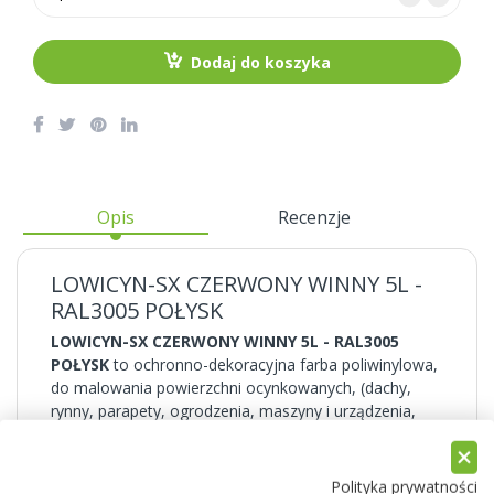
Dodaj do koszyka
Opis
Recenzje
LOWICYN-SX CZERWONY WINNY 5L -
RAL3005 POŁYSK
LOWICYN-SX CZERWONY WINNY 5L - RAL3005
POŁYSK
to ochronno-dekoracyjna farba poliwinylowa,
do malowania powierzchni ocynkowanych, (dachy,
rynny, parapety, ogrodzenia, maszyny i urządzenia,
oraz konstrukcje ze stali ocynkowanej). Służy również
do renowacji i doszczelnienia powłoki cynkowej
natryskiwanej termicznie. Tworzy gładką
Polityka prywatności