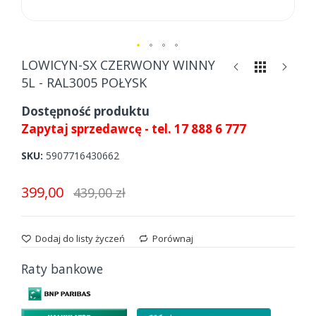
Skip
LOWICYN-SX CZERWONY WINNY
to
5L - RAL3005 POŁYSK
the
beginning
Dostępność produktu
of
Zapytaj sprzedawcę - tel. 17 888 6 777
the
images
SKU
5907716430662
gallery
399,00
439,00 zł
Dodaj do listy życzeń
Porównaj
Raty bankowe