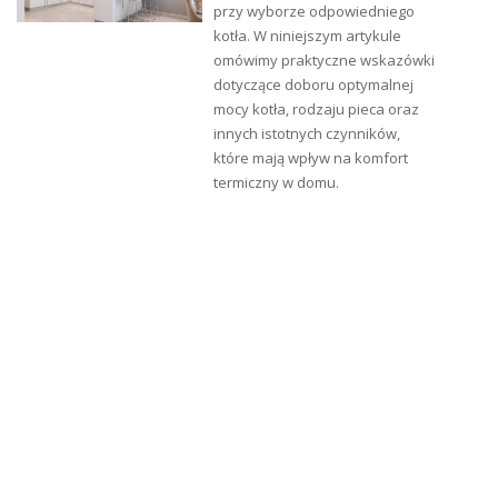
przy wyborze odpowiedniego
kotła. W niniejszym artykule
omówimy praktyczne wskazówki
dotyczące doboru optymalnej
mocy kotła, rodzaju pieca oraz
innych istotnych czynników,
które mają wpływ na komfort
W naszej ofercie mamy również wersję
matową farby
termiczny w domu.
Lowicyn
Przygotowanie podłoża
do malowania
farbą
Lowicyn-SX
: Przed malowaniem podłoże należy
starannie odtłuścić. Najlepiej użyć do tego celu
wodnego roztworu preparatu
EMULSOL RN-1
Powierzchnie ocynkowane eksploatowane i
przeznaczone do malowania renowacyjnego przed
malowaniem oczyścić z przylegającego brudu i luźno
trzymającej się powłoki starej farby (dot. renowacji), a
następnie zmyć roztworem wodnym
preparatu
Emulsol RN-1
. Ubytki powłoki – w
przypadku braku korozji stali - uzupełnić farbą
LOWICYN lub LOWICYN-SX.