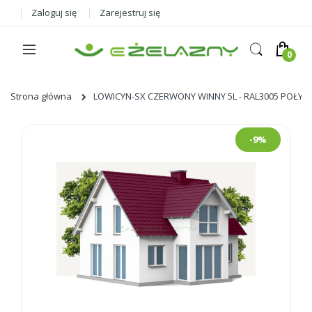
Zaloguj się
Zarejestruj się
Strona główna
LOWICYN-SX CZERWONY WINNY 5L - RAL3005 POŁYS
Skip
-9%
to
the
end
of
the
images
gallery