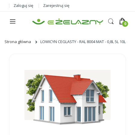
Zaloguj się
Zarejestruj się
Strona główna
LOWICYN CEGLASTY - RAL 8004 MAT - 0,8L 5L 10L
Skip
to
the
end
of
the
images
gallery